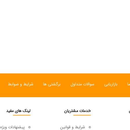
ی
ساعت مچی سوئیسی
ساعت مچی سوئیسی
SLOW "JO" – 01..
SLOW "AM/PM" – 02..
SL
12,000,000 تومان
15,000,000 تومان
ا
بازاریابی
سوالات متداول
برگشتی ها
شرایط و ضوابط
خدمات مشتریان
لینک های مفید
شرایط و قوانین
پیشنهادات ویژه