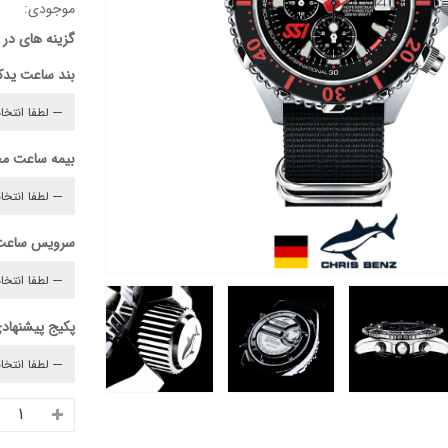
موجودی:
گزینه های در
بند ساعت ید
بیمه ساعت م
سرویس ساعت
پکیج پیشنهادی