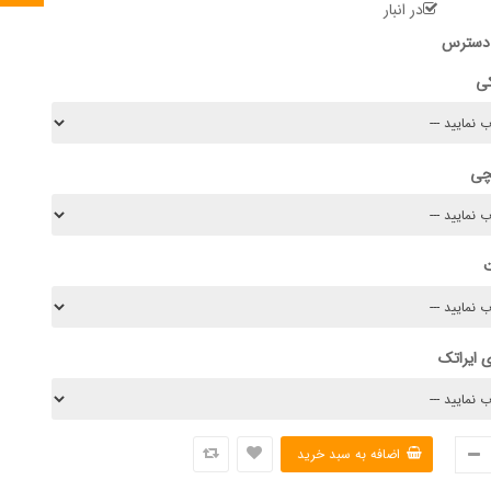
در انبار
 دسترس
کی
چی
 ایراتک