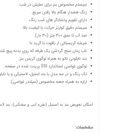
سیستم مخصوص بنز برای نمایش در شب.
زنگ هشدار هنگام بالا رفتن سریع.
دارای تقویم ونشانگر های شب رنگ.
سیستم دقیق کوارتز حرکت با کیفیت بالا.
ضد آب تا عمق 300 متر (30 بار).
شیشه کریستالی از یاقوت با گرید 10 .
ناب زمان سنج گردشی یک طرفه که روی بدنه پیچ شده
بند نایلونی ناتو به همراه لوگوی کریس بنز.
لوگوی غواصی استاندارد SSI پرینت شده در صفحه.
تک رنگ و در سه مدل با بند استیل، لاستیکی و یا نایلون
ارایه به همراه جعبه مخصوص (سیلندر غواصی).
امکان تعویض بند به استیل (نقره ایی و مشکی)، بند لاست
مشخصات: