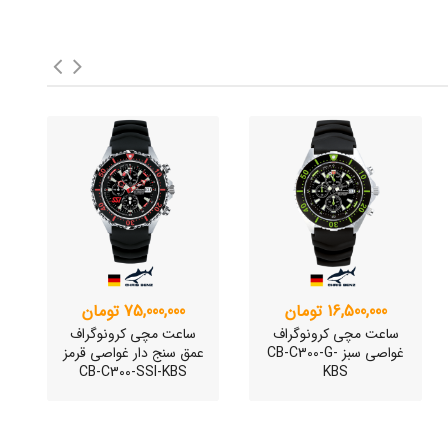
16,500,000 تومان
75,000,000 تومان
ساعت مچی کرونوگراف
ساعت مچی کرونوگراف
غواصی سبز CB-C300-G-
عمق سنج دار غواصی قرمز
ع
CB-C300-SSI-KBS
KBS