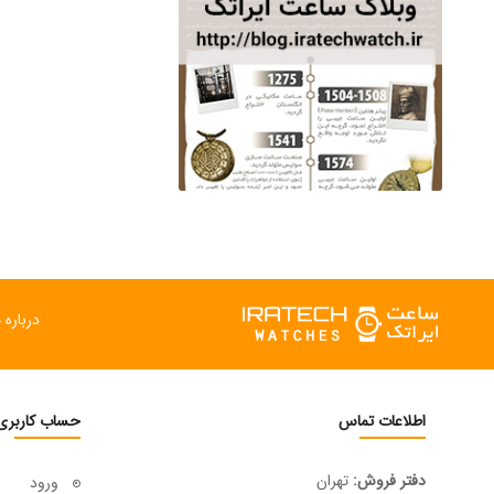
ساعت مچی سوئیس
OW "AM/PM" – 01..
12,500,000 تومان
درباره م
اطلاعات تماس
حساب کاربری
دفتر فروش:
تهران
ورود