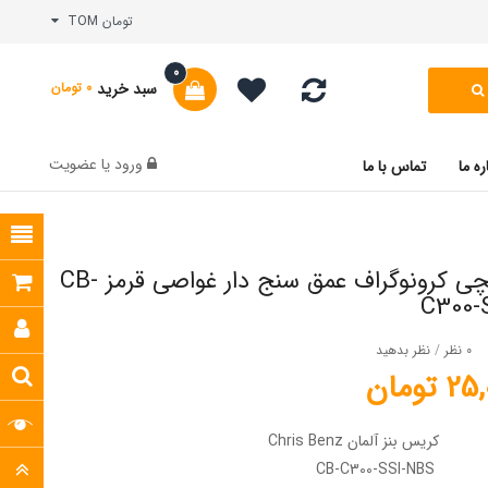
تومان TOM
0
سبد خرید
0 تومان
ورود
یا
عضویت
ره ما
تماس با ما
ساعت مچی کرونوگراف عمق سنج دار غواصی قرمز CB-
C300-
0 نظر
/
نظر بدهید
تومان
کریس بنز آلمان Chris Benz
CB-C300-SSI-NBS