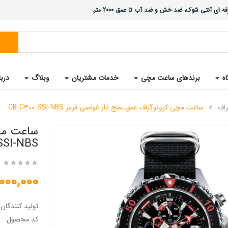
ی آنتی شوک، ضد خش و ضد آب تا عمق 2000 متر.
اه
برندهای ساعت مچی
خدمات مشتریان
وبلاگ
دربا
راف
ساعت مچی کرونوگراف عمق سنج دار غواصی قرمز CB-C300-SSI-NBS
SSI-NBS
25,000,000 
تولید کنندگان
کد محصول: