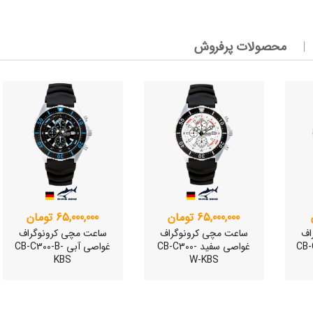
وئیسی
محصولات پرفروش
SLO
65,000,000 تومان
65,000,000 تومان
اف
ساعت مچی کرونوگراف
ساعت مچی کرونوگراف
 CB-C200-
غواصی سفید CB-C300-
غواصی آبی CB-C300-B-
KBS
W-KBS