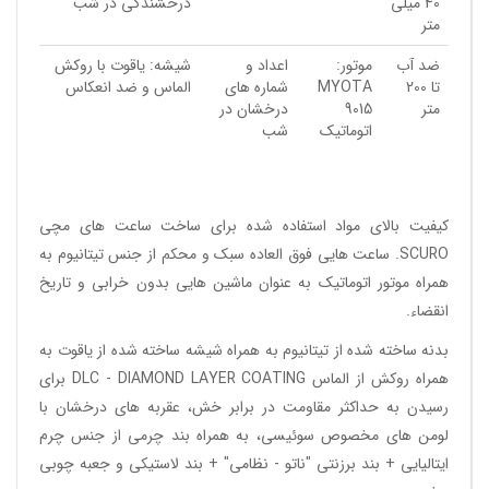
40 میلی
درخشندگی در شب
متر
ضد آب
موتور:
اعداد و
شیشه: یاقوت با روکش
تا 200
MYOTA
شماره های
الماس و ضد انعکاس
متر
9015
درخشان در
اتوماتیک
شب
کیفیت بالای مواد استفاده شده برای ساخت
ساعت
های مچی
SCURO.
ساعت هایی فوق العاده سبک و محکم از جنس تیتانیوم به
همراه موتور اتوماتیک به عنوان ماشین هایی بدون خرابی و تاریخ
انقضاء.
بدنه ساخته شده از تیتانیوم به همراه شیشه ساخته شده از یاقوت به
همراه روکش از الماس DLC - DIAMOND LAYER COATING برای
رسیدن به حداکثر مقاومت در برابر خش، عقربه های درخشان با
لومن های مخصوص سوئیسی، به همراه بند چرمی از جنس چرم
ایتالیایی + بند برزنتی "ناتو - نظامی" + بند لاستیکی و جعبه چوبی