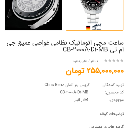
ساعت مچی اتوماتیک نظامی غواصی عمیق جی
ام تی CB-2000A-D1-MB
0 نظر
/
نظر بدهید
255,000,000 تومان
تولید کنندگان
کریس بنز آلمان Chris Benz
کد محصول:
CB-2000A-D1-MB
موجودی:
در انبار
توضیحات کوتاه
گزینه های در دسترس