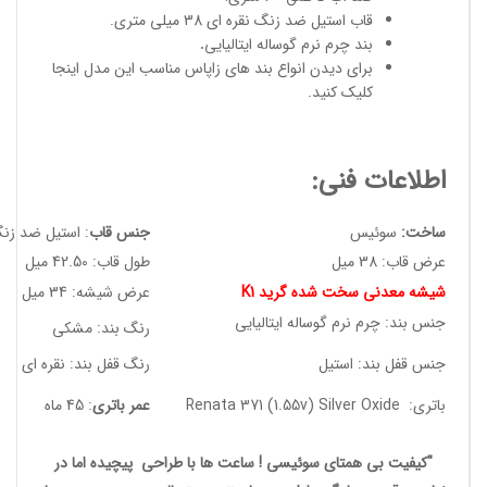
قاب استیل ضد زنگ نقره ای 38 میلی متری.
بند چرم نرم گوساله ایتالیایی
.
برای دیدن انواع
بند های زاپاس مناسب
این مدل
اینجا
کلیک کنید
.
اطلاعات فنی:
ساخت:
سوئیس
جنس قاب
: استیل ضد زن
عرض قاب: 38 میل
طول قاب: 42.50 میل
شیشه معدنی سخت شده گرید K1
عرض شیشه: 34 میل
جنس بند: چرم نرم گوساله ایتالیایی
رنگ بند: مشکی
جنس قفل بند: استیل
رنگ قفل بند: نقره ای
باتری: Renata 371 (1.55v) Silver Oxide
عمر باتری
: 45 ماه
"کیفیت بی همتای سوئیسی ! ساعت ها با طراحی پیچیده اما در