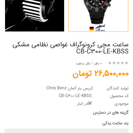
ساعت مچی کرونوگراف غواصی نظامی مشکی
CB-C300-LE-KBSS
0 نظر
/
نظر بدهید
26,500,000 تومان
تولید کنندگان
کریس بنز آلمان Chris Benz
کد محصول:
CB-C300-LE-KBSS
موجودی:
در انبار
گزینه های در دسترس
بند ساعت یدکی