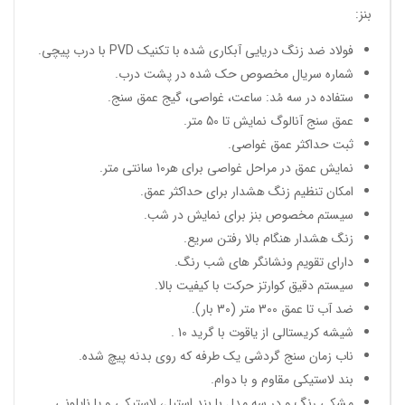
بنز:
فولاد ضد زنگ دریایی آبکاری شده با تکنیک PVD با درب پیچی.
شماره سریال مخصوص حک شده در پشت درب.
ستفاده در سه مُد: ساعت، غواصی، گیج عمق سنج.
عمق سنج آنالوگ نمایش تا 50 متر.
ثبت حداکثر عمق غواصی.
نمایش عمق در مراحل غواصی برای هر10 سانتی متر.
امکان تنظیم زنگ هشدار برای حداکثر عمق.
سیستم مخصوص بنز برای نمایش در شب.
زنگ هشدار هنگام بالا رفتن سریع.
دارای تقویم ونشانگر های شب رنگ.
سیستم دقیق کوارتز حرکت با کیفیت بالا.
ضد آب تا عمق 300 متر (30 بار).
شیشه کریستالی از یاقوت با گرید 10 .
ناب زمان سنج گردشی یک طرفه که روی بدنه پیچ شده.
بند لاستیکی مقاوم و با دوام.
مشکی رنگ و در سه مدل با بند استیل، لاستیکی و یا نایلونی