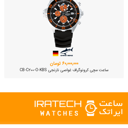
60,000,000 تومان
ساعت مچی کرونوگراف غواصی نارنجی CB-C200-O-KBS