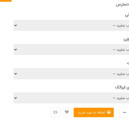
 دسترس
کی
چی
 ایراتک