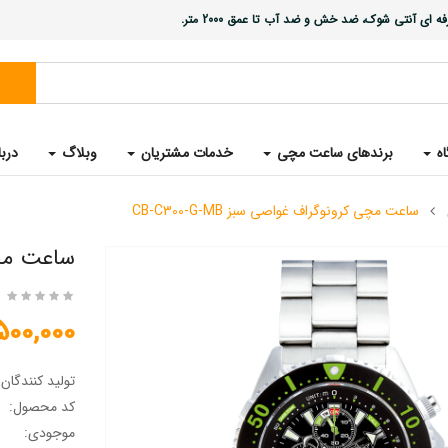
ی آنتی شوک، ضد خش و ضد آب تا عمق 2000 متر.
اه
برندهای ساعت مچی
خدمات مشتریان
وبلاگ
دربا
ساعت مچی کرونوگراف غواصی سبز CB-C300-G-MB
ساعت مچی ک
18,500,000 
تولید کنندگان
کد محصول:
موجودی: