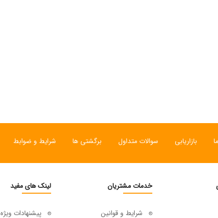
ی
ساعت مچی سوئیسی
ساعت مچی سوئیسی
SLOW "JO" – 01..
SLOW "AM/PM" – 02..
SL
12,000,000 تومان
15,000,000 تومان
ا
بازاریابی
سوالات متداول
برگشتی ها
شرایط و ضوابط
خدمات مشتریان
لینک های مفید
شرایط و قوانین
پیشنهادات ویژه