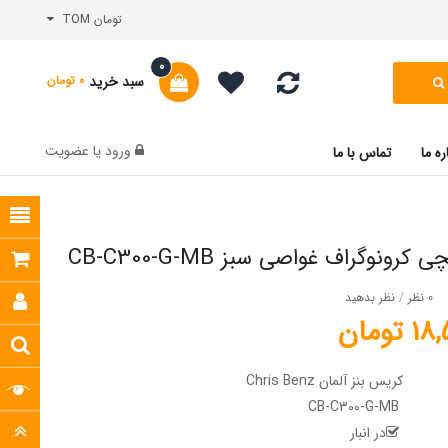
تومان TOM
0
سبد خرید
0 تومان
ورود
یا
عضویت
ره ما
تماس با ما
رونوگراف غواصی سبز CB-C300-G-MB
0 نظر
/
نظر بدهید
تومان
کریس بنز آلمان Chris Benz
CB-C300-G-MB
در انبار