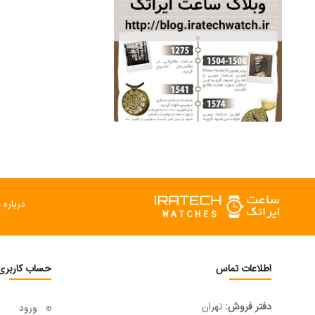
ساعت مچی سوئیس
OW "AM/PM" – 01..
12,500,000 تومان
درباره م
اطلاعات تماس
حساب کاربری
دفتر فروش:
تهران
ورود