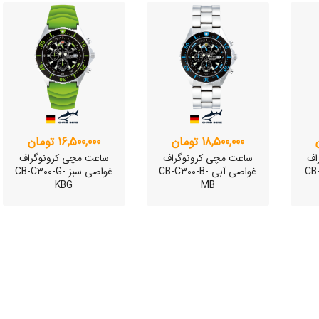
وئیسی
SLO
18,500,000 تومان
16,500,000 تومان
اف
ساعت مچی کرونوگراف
ساعت مچی کرونوگراف
CB-C3-
غواصی آبی CB-C300-B-
غواصی سبز CB-C300-G-
KBG
MB