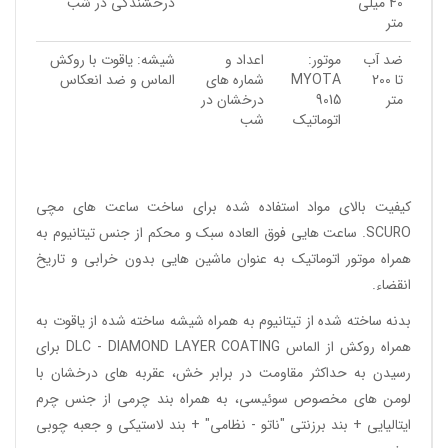
40 میلی
درخشندگی در شب
متر
ضد آب
موتور:
اعداد و
شیشه: یاقوت با روکش
تا 200
MYOTA
شماره های
الماس و ضد انعکاس
متر
9015
درخشان در
اتوماتیک
شب
کیفیت بالای مواد استفاده شده برای ساخت
ساعت
های مچی
SCURO.
ساعت هایی فوق العاده سبک و محکم از جنس تیتانیوم به
همراه موتور اتوماتیک به عنوان ماشین هایی بدون خرابی و تاریخ
انقضاء.
بدنه ساخته شده از تیتانیوم به همراه شیشه ساخته شده از یاقوت به
همراه روکش از الماس DLC - DIAMOND LAYER COATING برای
رسیدن به حداکثر مقاومت در برابر خش، عقربه های درخشان با
لومن های مخصوص سوئیسی، به همراه بند چرمی از جنس چرم
ایتالیایی + بند برزنتی "ناتو - نظامی" + بند لاستیکی و جعبه چوبی