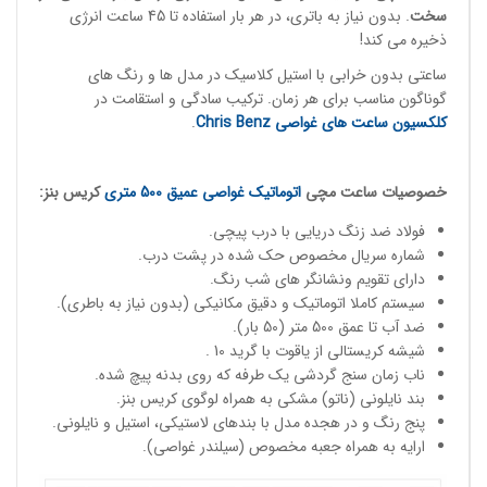
سخت
. بدون نیاز به باتری، در هر بار استفاده تا 45 ساعت انرژی
ذخیره می کند!
ساعتی بدون خرابی با استیل کلاسیک در مدل ها و رنگ های
گوناگون مناسب برای هر زمان. ترکیب سادگی و استقامت در
کلکسیون ساعت های غواصی
Chris Benz
.
خصوصیات
ساعت مچی
اتوماتیک غواصی
عمیق 500 متری
کریس بنز:
فولاد ضد زنگ دریایی با درب پیچی.
شماره سریال مخصوص حک شده در پشت درب.
دارای تقویم ونشانگر های شب رنگ.
سیستم کاملا اتوماتیک و دقیق مکانیکی (بدون نیاز به باطری).
ضد آب تا عمق 500 متر (50 بار).
شیشه کریستالی از یاقوت با گرید 10 .
ناب زمان سنج گردشی یک طرفه که روی بدنه پیچ شده.
بند نایلونی (ناتو) مشکی به همراه لوگوی کریس بنز.
پنج رنگ و در هجده مدل با بندهای لاستیکی، استیل و نایلونی.
ارایه به همراه جعبه مخصوص (سیلندر غواصی).