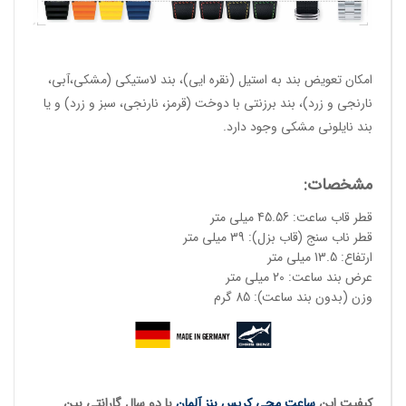
امکان تعویض بند به استیل (نقره ایی)، بند لاستیکی (مشکی،آبی،
نارنجی و زرد)، بند برزنتی با دوخت (قرمز، نارنجی، سبز و زرد) و یا
بند نایلونی مشکی وجود دارد.
مشخصات:
قطر قاب ساعت: 45.56 میلی متر
قطر ناب سنج (قاب بزل): 39 میلی متر
ارتفاع: 13.5 میلی متر
عرض بند ساعت: 20 میلی متر
وزن (بدون بند ساعت): 85 گرم
کیفیت این
ساعت مچی کریس بنز آلمان
با دو سال گارانتی بین