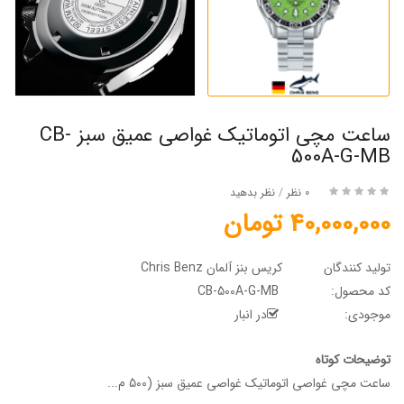
ساعت مچی اتوماتیک غواصی عمیق سبز CB-
500A-G-MB
0 نظر
/
نظر بدهید
40,000,000 تومان
تولید کنندگان
کریس بنز آلمان Chris Benz
کد محصول:
CB-500A-G-MB
موجودی:
در انبار
توضیحات کوتاه
ساعت مچی غواصی اتوماتیک غواصی عمیق سبز (500 م...