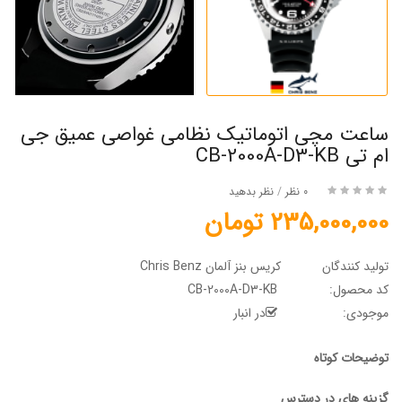
ساعت مچی اتوماتیک نظامی غواصی عمیق جی
ام تی CB-2000A-D3-KB
0 نظر
/
نظر بدهید
235,000,000 تومان
تولید کنندگان
کریس بنز آلمان Chris Benz
کد محصول:
CB-2000A-D3-KB
موجودی:
در انبار
توضیحات کوتاه
گزینه های در دسترس