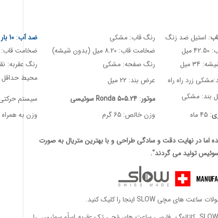
ب
: استیل ضد زنگ
رنگ قاب: مشکی
ضد آب
:
10 بار / 100 متر
4 میل
ضخامت قاب: 8.20 میل (بدون شیشه)
ضخامت قاب: 9.5 میل (با شیشه)
 34 میل
رنگ صفحه: مشکی
رنگ عقربه: نقر
محیط حداقل 135 میل تا حداکثر 200 م
:مشکی زرد راه راه
عرض بند: 22 میل
ل بند: مشکی
موتور
:
Ronda 505.24 سوئیسی
سیستم حرکتی: 
ری
: 45 ماه
وزن خالص: 65 گرم
وزن به همراه جعبه:
 اما در نهایت دقت و سادگی طراحی و با بهترین متریال به صورت
وئیس تولید می گردند".
مچی SLOW اینجا را کلیک کنید.
کاتالوگ فارسی ساعت های مُچی تک عقربه اِسلُو سوئیس
را