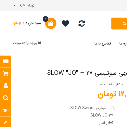
تومان TOM
0
سبد خرید
0 تومان
ورود
یا
عضویت
ره ما
تماس با ما
یسی SLOW "JO" – 27
0 نظر
/
نظر بدهید
ومان
اِسلُو سوئیس SLOW Swiss
SLOW JO-27
در انبار