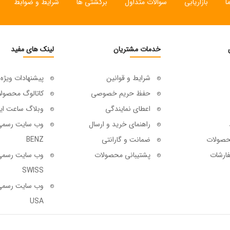
ا
بازاریابی
سوالات متداول
برگشتی ها
شرایط و ضوابط
خدمات مشتریان
لینک های مفید
شرایط و قوانین
پیشنهادات ویژه
حفظ حریم خصوصی
کاتالوگ محصول
اعطای نمایندگی
وبلاگ ساعت ای
راهنمای خرید و ارسال
حصولات
ضمانت و گارانتی
BENZ
ارشات
پشتیبانی محصولات
SWISS
USA