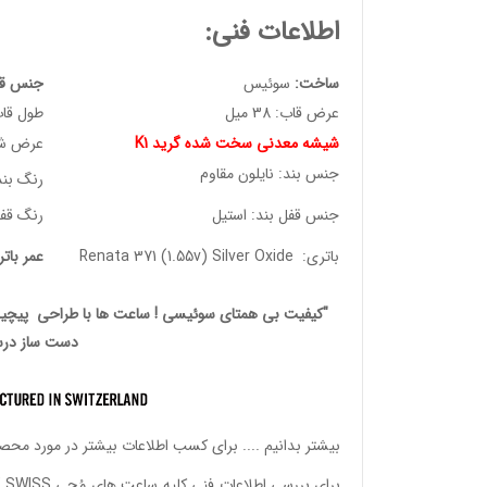
اطلاعات فنی:
ساخت:
سوئیس
جنس قا
عرض قاب: 38 میل
طول قاب: 2.50
شیشه معدنی سخت شده گرید K1
عرض شیشه:
جنس بند: نایلون مقاوم
رنگ بند
جنس قفل بند: استیل
رنگ قف
باتری: Renata 371 (1.55v) Silver Oxide
عمر بات
"کیفیت بی همتای سوئیسی ! ساعت ها با طراحی پیچیده
دست ساز درس
بیشتر بدانیم ....
برای کسب اطلاعات بیشتر در مورد محصولات ساعت های 
برای بررسی اطلاعات فنی کلیه ساعت های مُچی SLOW SWISS