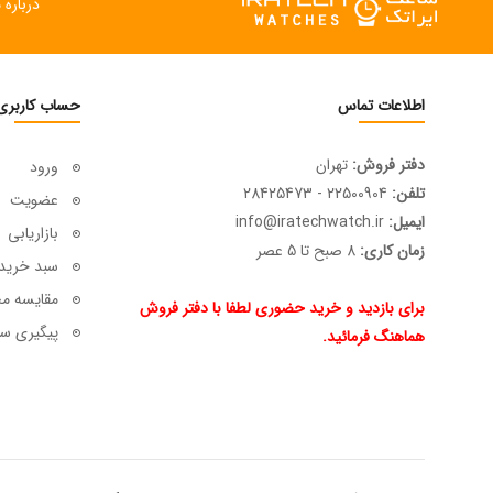
درباره م
اطلاعات تماس
حساب کاربری
دفتر فروش:
تهران
ورود
تلفن:
22500904 - 28425473
عضویت
ایمیل:
info@iratechwatch.ir
بازاریابی
زمان کاری:
8 صبح تا 5 عصر
سبد خرید
مقایسه م
برای بازدید و خرید حضوری لطفا با دفتر فروش
پیگیری سف
هماهنگ فرمائید.