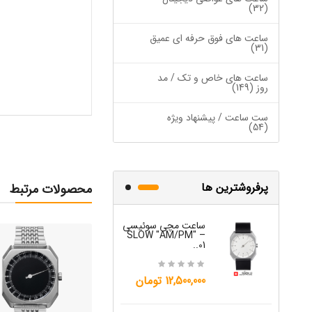
(32)
ساعت های فوق حرفه ای عمیق
(31)
ساعت های خاص و تک / مد
روز (149)
ست ساعت / پیشنهاد ویژه
(54)
پرفروشترین ها
محصولات مرتبط
ساعت مچی سوئیسی
ساعت مچی س
W "JO" – 03..
SLOW "AM/PM" –
01..
15,000,000 تومان
12,500,000 تومان
ساعت مچی س