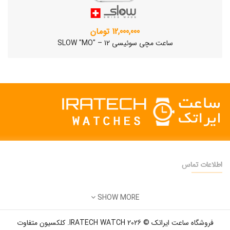
12,000,000 تومان
ساعت مچی سوئیسی SLOW "MO" – 12
اطلاعات تماس
دفتر فروش:
تهران
SHOW MORE
تلفن:
22500904 - 28425473
ساعت مچی سوئیسی SLOW "AM/PM" – 01..
ایمیل:
info@iratechwatch.ir
12,500,000 تومان
فروشگاه ساعت ایراتک © 2026 IRATECH WATCH. کلکسیون متفاوت