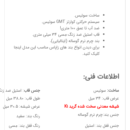
ساخت سوئیس
.
سیستم حرکتی کوارتز GMT سوئیس.
ضد آب تا عمق 100 متری!
قاب استیل ضد زنگ مِسی 34 میلی متری.
بند چرم نرم گوساله (ایتالیایی)
.
برای دیدن انواع
بند های زاپاس مناسب
این مدل
اینجا
کلیک کنید
.
اطلاعات فنی:
ساخت:
سوئیس
جنس قاب
: استیل ضد زن
عرض قاب: 34 میل
طول قاب: 38.80 میل
شیشه معدنی سخت شده گرید K1
عرض شیشه: 30.5 میل
جنس بند:چرم نرم گوساله
رنگ بند: سفید
جنس قفل بند: استیل
رنگ قفل بند: مِسی