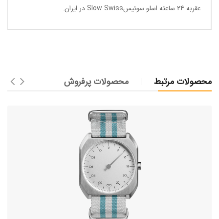
عقربه 24 ساعته اسلو سوئیسSlow Swiss در ایران
.
محصولات مرتبط
محصولات پرفروش