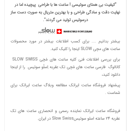
"کیفیت بی همتای سوئیسی ! ساعت ها با طراحی پیچیده اما در
نهایت دقت و سادگی طراحی و با بهترین متریال به صورت دست ساز
درسوئیس تولید می گردند".
بیشتر بدانیم ....
برای کسب اطلاعات بیشتر در مورد محصولات
ساعت های مچی SLOW اینجا را کلیک کنید.
برای بررسی اطلاعات فنی کلیه ساعت های مُچی SLOW SWISS
کاتالوگ فارسی ساعت های مُچی تک عقربه اِسلُو سوئیس
را از اینجا
دانلود
کنید،
پیشنهاد فروشگاه ساعت ایراتک مطالعه
وبلاگ ساعت ایراتک
برای
شماست .
فروشگاه ساعت ایراتک
نماینده رسمی و انحصاری ساعت های تک
عقربه 24 ساعته اسلو سوئیسSlow Swiss در ایران
.