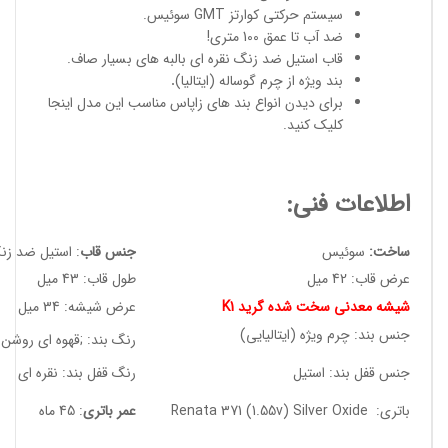
سیستم حرکتی کوارتز GMT سوئیس.
ضد آب تا عمق 100 متری!
قاب استیل ضد زنگ نقره ای بالبه های بسیار صاف.
بند ویژه از چرم گوساله (ایتالیا)
.
برای دیدن انواع
بند های زاپاس مناسب
این مدل
اینجا
کلیک کنید
.
اطلاعات فنی:
ساخت:
سوئیس
جنس قاب
: استیل ضد زن
عرض قاب: 42 میل
طول قاب: 43 میل
شیشه معدنی سخت شده گرید K1
عرض شیشه: 34 میل
جنس بند: چرم ویژه (ایتالیایی)
رنگ بند: ;قهوه ای روشن
جنس قفل بند: استیل
رنگ قفل بند: نقره ای
باتری: Renata 371 (1.55v) Silver Oxide
عمر باتری
: 45 ماه