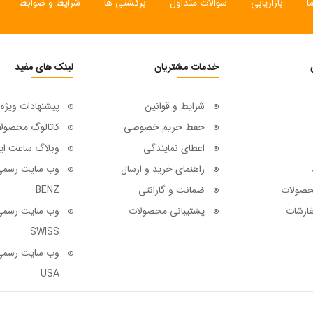
ا
بازاریابی
سوالات متداول
برگشتی ها
شرایط و ضوابط
خدمات مشتریان
لینک های مفید
شرایط و قوانین
پیشنهادات ویژه
حفظ حریم خصوصی
کاتالوگ محصول
اعطای نمایندگی
وبلاگ ساعت ای
راهنمای خرید و ارسال
حصولات
ضمانت و گارانتی
BENZ
ارشات
پشتیبانی محصولات
SWISS
USA