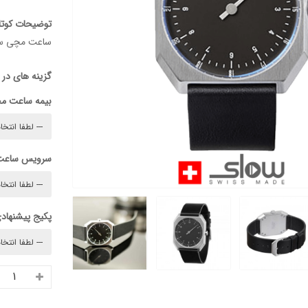
توضیحات کوتا
ساعت مچی سوئیسی "Am/PM" – 02
گزینه های در
بیمه ساعت م
سرویس ساعت
پکیج پیشنهادی