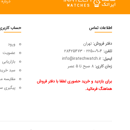
درباره م
اطلاعات تماس
حساب کاربری
دفتر فروش:
تهران
ورود
تلفن:
22500904 - 28425473
عضویت
ایمیل:
info@iratechwatch.ir
بازاریابی
زمان کاری:
8 صبح تا 5 عصر
سبد خرید
مقایسه م
برای بازدید و خرید حضوری لطفا با دفتر فروش
پیگیری سف
هماهنگ فرمائید.