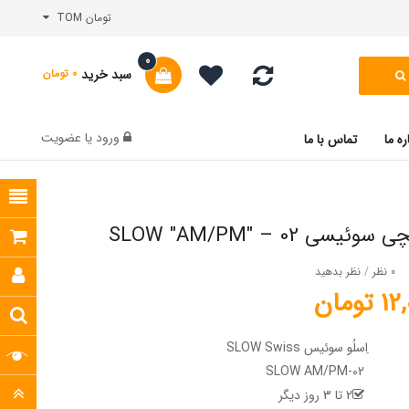
تومان TOM
0
سبد خرید
0 تومان
ورود
یا
عضویت
ره ما
تماس با ما
سی SLOW "AM/PM" – 02
0 نظر
/
نظر بدهید
ومان
اِسلُو سوئیس SLOW Swiss
SLOW AM/PM-02
2 تا 3 روز دیگر