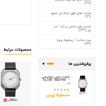
(32)
ساعت های فوق حرفه ای عمیق
(31)
ساعت های خاص و تک / مد
روز (149)
ست ساعت / پیشنهاد ویژه
(54)
محصولات مرتبط
پرفروشترین ها
ساعت مچی سوئیسی
ساعت مچی س
W "JO" – 03..
SLOW "AM/PM" –
01..
15,000,000 تومان
12,500,000 تومان
ساعت مچی س