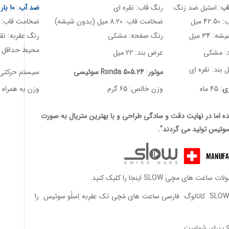
ب
: استیل ضد زنگ
رنگ قاب: نقره ای
ضد آب
:
10 بار / 100 متر
4 میل
ضخامت قاب: 8.20 میل (بدون شیشه)
ضخامت قاب: 9.5 میل (با شیشه)
 34 میل
رنگ صفحه: مشکی
رنگ عقربه: نقر
محیط حداقل 135 میل تا حداکثر 200 م
د: مشکی
عرض بند: 22 میل
 بند: نقره ای
موتور
:
Ronda 505.24 سوئیسی
سیستم حرکتی: 
ری
: 45 ماه
وزن خالص: 65 گرم
وزن به همراه جعبه:
 اما در نهایت دقت و سادگی طراحی و با بهترین متریال به صورت
وئیس تولید می گردند".
مچی SLOW اینجا را کلیک کنید.
کاتالوگ فارسی ساعت های مُچی تک عقربه اِسلُو سوئیس
را
ک
برای شماست .