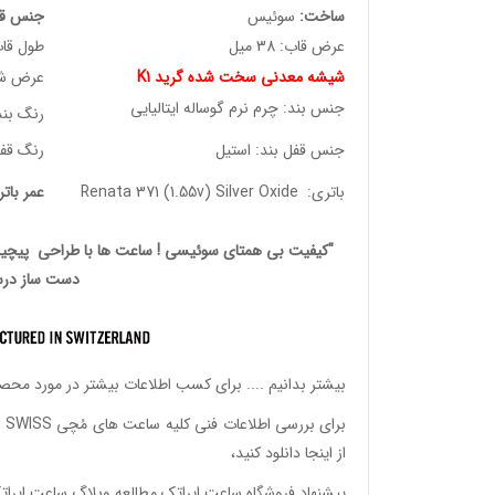
ساخت:
سوئیس
جنس قا
عرض قاب: 38 میل
طول قاب: 2.50
شیشه معدنی سخت شده گرید K1
عرض شیشه:
جنس بند: چرم نرم گوساله ایتالیایی
رنگ بن
جنس قفل بند: استیل
رنگ قفل
باتری: Renata 371 (1.55v) Silver Oxide
عمر بات
"کیفیت بی همتای سوئیسی ! ساعت ها با طراحی پیچیده
دست ساز درس
بیشتر بدانیم ....
برای کسب اطلاعات بیشتر در مورد محصولات ساعت های 
برای بررسی اطلاعات فنی کلیه ساعت های مُچی SLOW SWISS
از اینجا
دانلود
کنید،
پیشنهاد فروشگاه ساعت ایراتک مطالعه
وبلاگ ساعت ایرات