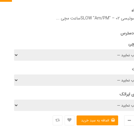
ه
SLOW ساعت مچی ...
 دسترس
چی
 ایراتک