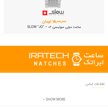
15,000,000 تومان
ساعت مچی سوئیسی SLOW "JO" – 02
اطلاعات تماس
دفتر فروش:
تهران
SHOW MORE
تلفن:
22500904 - 28425473
ساعت مچی سوئیسی SLOW "AM/PM" – 01..