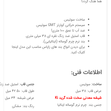
هما هنگ گردد!
ساخت سوئیس
.
سیستم حرکتی کوارتز GMT سوئیس.
ضد آب تا عمق 100 متری!
قاب استیل ضد زنگ نقره ای 38 میلی متری.
بند نرم چرم گوساله (ایتالیایی)
.
برای دیدن انواع
بند های زاپاس مناسب
این مدل
اینجا
کلیک کنید
.
اطلاعات فنی:
ساخت:
سوئیس
جنس قاب
: استیل ضد زن
عرض قاب: 38 میل
طول قاب: 42.50 میل
شیشه معدنی سخت شده گرید K1
عرض شیشه: 34 میل
جنس بند: چرم نرم گوساله ایتالیا
رنگ بند: مشکی