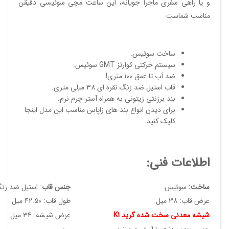
و یا راهی سفری ماجرا جویانه، این ساعت مچی سوئیسی دقیقن
مناسب شماست
ساخت سوئیس
.
سیستم حرکتی کوارتز GMT سوئیس.
ضد آب تا عمق 100 متری!
قاب استیل ضد زنگ نقره ای 38 میلی متری.
بند برزنتی زیتونی به همراه آستر چرم نرم
.
برای دیدن انواع
بند های زاپاس مناسب
این مدل
اینجا
کلیک کنید
.
اطلاعات فنی:
ساخت:
سوئیس
جنس قاب
: استیل ضد زن
عرض قاب: 38 میل
طول قاب: 42.50 میل
شیشه معدنی سخت شده گرید K1
عرض شیشه: 34 میل