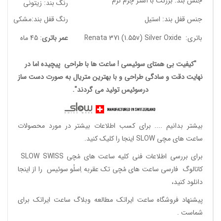
جنس بند: برزنت با آستر چرم نرم
رنگ بند: زیتونی
جنس قفل بند: استیل
رنگ قفل بند:مشکی
باتری: Renata 371 (1.55v) Silver Oxide
عمر باتری
: 45 ماه
"کیفیت بی همتای سوئیسی ! ساعت ها با طراحی پیچیده اما در
نهایت دقت و سادگی طراحی و با بهترین متریال به صورت دست ساز
درسوئیس تولید می گردند".
بیشتر بدانیم ....
برای کسب اطلاعات بیشتر در مورد محصولات
ساعت های مچی SLOW اینجا را کلیک کنید.
برای بررسی اطلاعات فنی کلیه ساعت های مُچی SLOW SWISS
کاتالوگ فارسی ساعت های مُچی تک عقربه اِسلُو سوئیس
را از اینجا
دانلود
کنید،
پیشنهاد فروشگاه ساعت ایراتک مطالعه
وبلاگ ساعت ایراتک
برای
شماست .