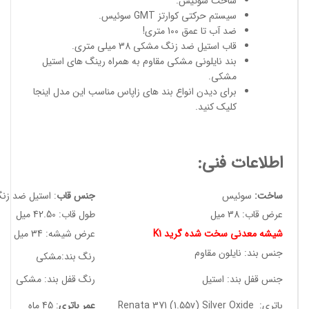
ساخت سوئیس
.
سیستم حرکتی کوارتز GMT سوئیس.
ضد آب تا عمق 100 متری!
قاب استیل ضد زنگ مشکی 38 میلی متری.
بند نایلونی مشکی مقاوم به همراه رینگ های استیل
مشکی.
برای دیدن انواع
بند های زاپاس مناسب
این مدل
اینجا
کلیک کنید
.
اطلاعات فنی:
ساخت:
سوئیس
جنس قاب
: استیل ضد زن
عرض قاب: 38 میل
طول قاب: 42.50 میل
شیشه معدنی سخت شده گرید K1
عرض شیشه: 34 میل
جنس بند: نایلون مقاوم
رنگ بند:مشکی
جنس قفل بند: استیل
رنگ قفل بند: مشکی
باتری: Renata 371 (1.55v) Silver Oxide
عمر باتری
: 45 ماه