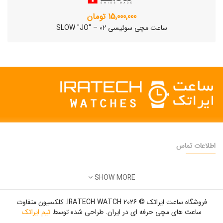
15,000,000 تومان
ساعت مچی سوئیسی SLOW "JO" – 02
اطلاعات تماس
دفتر فروش:
تهران
SHOW MORE
تلفن:
22500904 - 28425473
ساعت مچی سوئیسی SLOW "AM/PM" – 01..
ایمیل:
info@iratechwatch.ir
12,500,000 تومان
فروشگاه ساعت ایراتک © 2026 IRATECH WATCH. کلکسیون متفاوت
زمان کاری:
8 صبح تا 5 عصر
ساعت های مچی حرفه ای در ایران. طراحی شده توسط
تیم ایراتک