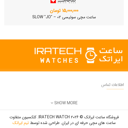
15,000,000 تومان
ساعت مچی سوئیسی SLOW "JO" – 02
اطلاعات تماس
دفتر فروش:
تهران
SHOW MORE
تلفن:
22500904 - 28425473
ساعت مچی سوئیسی SLOW "AM/PM" – 01..
ایمیل:
info@iratechwatch.ir
12,500,000 تومان
فروشگاه ساعت ایراتک © 2026 IRATECH WATCH. کلکسیون متفاوت
زمان کاری:
8 صبح تا 5 عصر
ساعت های مچی حرفه ای در ایران. طراحی شده توسط
تیم ایراتک