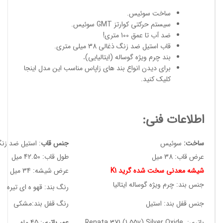
ساخت سوئیس
.
سیستم حرکتی کوارتز GMT سوئیس.
ضد آب تا عمق 100 متری!
قاب استیل ضد زنگ ذغالی 38 میلی متری.
بند چرم ویژه گوساله (ایتالیایی)
.
برای دیدن انواع
بند های زاپاس مناسب
این مدل
اینجا
کلیک کنید
.
اطلاعات فنی:
ساخت:
سوئیس
جنس قاب
: استیل ضد زن
عرض قاب: 38 میل
طول قاب: 42.50 میل
شیشه معدنی سخت شده گرید K1
عرض شیشه: 34 میل
جنس بند: چرم ویژه گوساله ایتالیا
رنگ بند: قهو ه ای تیره
جنس قفل بند: استیل
رنگ قفل بند:مشکی
باتری: Renata 371 (1.55v) Silver Oxide
عمر باتری
: 45 ماه