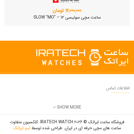
12,000,000 تومان
ساعت مچی سوئیسی SLOW "MO" – 12
اطلاعات تماس
دفتر فروش:
تهران
SHOW MORE
تلفن:
22500904 - 28425473
ساعت مچی سوئیسی SLOW "AM/PM" – 01..
ایمیل:
info@iratechwatch.ir
12,500,000 تومان
فروشگاه ساعت ایراتک © 2026 IRATECH WATCH. کلکسیون متفاوت
زمان کاری:
8 صبح تا 5 عصر
ساعت های مچی حرفه ای در ایران. طراحی شده توسط
تیم ایراتک