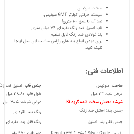
ساخت سوئیس
.
سیستم حرکتی کوارتز GMT سوئیس.
ضد آب تا عمق 100 متری!
قاب استیل ضد زنگ نقره ای 34 میلی متری.
بند فولادی ضد زنگ قابل تنظیم
.
برای دیدن انواع
بند های زاپاس مناسب
این مدل
اینجا
کلیک کنید
.
اطلاعات فنی:
ساخت:
سوئیس
جنس قاب
: استیل ضد زن
عرض قاب: 34 میل
طول قاب: 38.80 میل
شیشه معدنی سخت شده گرید K1
عرض شیشه: 30.5 میل
جنس بند: استیل ضد زنگ
رنگ بند: نقره ای
جنس قفل بند: استیل
رنگ قفل بند: نقره ای
باتری: Renata 371 (1.55v) Silver Oxide
عمر باتری
: 45 ماه