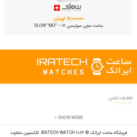
12,000,000 تومان
ساعت مچی سوئیسی SLOW "MO" – 12
اطلاعات تماس
دفتر فروش:
تهران
SHOW MORE
تلفن:
22500904 - 28425473
ساعت مچی سوئیسی SLOW "AM/PM" – 01..
ایمیل:
info@iratechwatch.ir
12,500,000 تومان
فروشگاه ساعت ایراتک © 2026 IRATECH WATCH. کلکسیون متفاوت