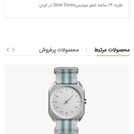
عقربه 24 ساعته اسلو سوئیسSlow Swiss در ایران
.
محصولات مرتبط
محصولات پرفروش