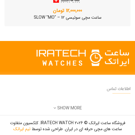
12,000,000 تومان
ساعت مچی سوئیسی SLOW "MO" – 12
اطلاعات تماس
دفتر فروش:
تهران
SHOW MORE
تلفن:
22500904 - 28425473
ساعت مچی سوئیسی SLOW "AM/PM" – 01..
ایمیل:
info@iratechwatch.ir
12,500,000 تومان
فروشگاه ساعت ایراتک © 2026 IRATECH WATCH. کلکسیون متفاوت
زمان کاری:
8 صبح تا 5 عصر
ساعت های مچی حرفه ای در ایران. طراحی شده توسط
تیم ایراتک