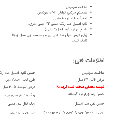
ساخت سوئیس
.
سیستم حرکتی کوارتز GMT سوئیس.
ضد آب تا عمق 100 متری!
قاب استیل ضد زنگ مِسی 34 میلی متری.
بند چرم نرم گوساله (ایتالیایی)
.
برای دیدن انواع
بند های زاپاس مناسب
این مدل
اینجا
کلیک کنید
.
اطلاعات فنی:
ساخت:
سوئیس
جنس قاب
: استیل ضد زن
عرض قاب: 34 میل
طول قاب: 38.80 میل
شیشه معدنی سخت شده گرید K1
عرض شیشه: 30.5 میل
جنس بند:چرم نرم گوساله
رنگ بند: قهوه ای تیره
جنس قفل بند: استیل
رنگ قفل بند: مِسی
باتری: Renata 371 (1.55v) Silver Oxide
عمر باتری
: 45 ماه