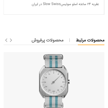
عقربه 24 ساعته اسلو سوئیسSlow Swiss در ایران
.
محصولات مرتبط
محصولات پرفروش