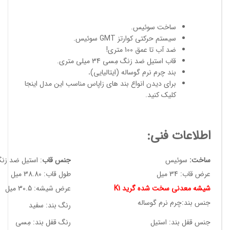
ساخت سوئیس
.
سیستم حرکتی کوارتز GMT سوئیس.
ضد آب تا عمق 100 متری!
قاب استیل ضد زنگ مِسی 34 میلی متری.
بند چرم نرم گوساله (ایتالیایی)
.
برای دیدن انواع
بند های زاپاس مناسب
این مدل
اینجا
کلیک کنید
.
اطلاعات فنی:
ساخت:
سوئیس
جنس قاب
: استیل ضد زن
عرض قاب: 34 میل
طول قاب: 38.80 میل
شیشه معدنی سخت شده گرید K1
عرض شیشه: 30.5 میل
جنس بند:چرم نرم گوساله
رنگ بند: سفید
جنس قفل بند: استیل
رنگ قفل بند: مِسی