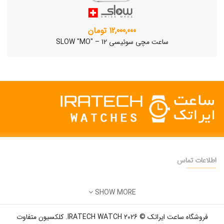
12,000,000 تومان
ساعت مچی سوئیسی SLOW "MO" – 12
اطلاعات تماس
دفتر فروش:
تهران
SHOW MORE
تلفن:
22500904 - 28425473
ساعت مچی سوئیسی SLOW "AM/PM" – 01..
ایمیل:
info@iratechwatch.ir
12,500,000 تومان
فروشگاه ساعت ایراتک © 2026 IRATECH WATCH. کلکسیون متفاوت