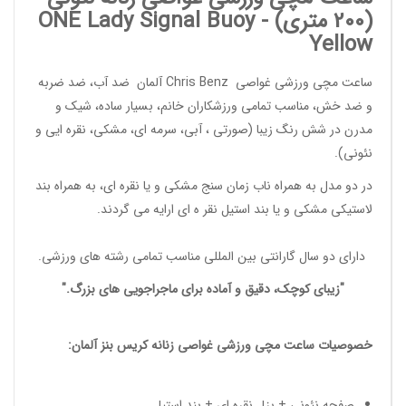
(200 متری) -
Signal Buoy
ONE Lady
Yellow
ساعت مچی ورزشی غواصی
Chris Benz
آلمان ضد آب، ضد ضربه
و ضد خش، مناسب تمامی
ورزشکاران خانم
، بسیار ساده، شیک و
مدرن در شش رنگ زیبا (صورتی ، آبی، سرمه ای، مشکی، نقره ایی و
نئونی).
در دو مدل به همراه ناب زمان سنج مشکی و یا نقره ای، به همراه بند
لاستیکی مشکی و یا بند استیل نقر ه ای ارایه می گردند.
دارای دو سال گارانتی بین المللی مناسب تمامی
رشته های ورزشی
.
"زیبای کوچک، دقیق و آماده برای ماجراجویی های بزرگ."
خصوصیات
ساعت مچی ورزشی غواصی زنانه
کریس بنز آلمان:
صفحه نئونی + بزل نقره ای + بند استیل.