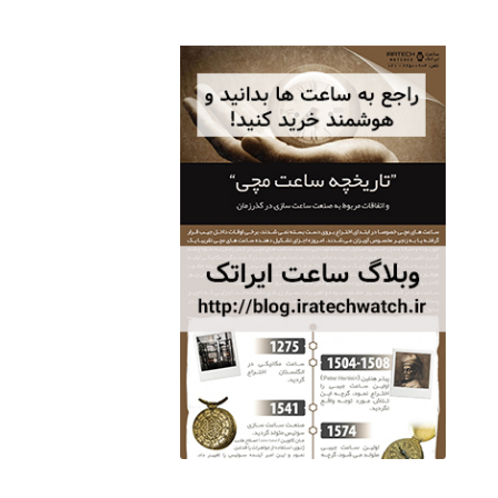
ساعت مچی سوئیس
OW "AM/PM" – 01..
12,500,000 تومان