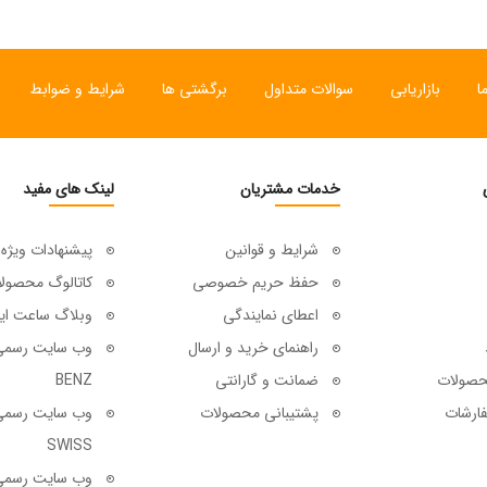
ا
بازاریابی
سوالات متداول
برگشتی ها
شرایط و ضوابط
خدمات مشتریان
لینک های مفید
شرایط و قوانین
پیشنهادات ویژه
حفظ حریم خصوصی
کاتالوگ محصول
اعطای نمایندگی
وبلاگ ساعت ای
راهنمای خرید و ارسال
حصولات
ضمانت و گارانتی
BENZ
ارشات
پشتیبانی محصولات
SWISS