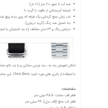
ضد آب تا عمق 200 متر (20 بار).
شیشه کریستالی از یاقوت با گرید 10 .
ناب زمان سنج گردشی یک طرفه که روی بدنه پیچ شده
بند استیل ضد زنگ (گرید دریایی).
درشش رنگ و 24 مدل مختلف (با بند لاستیکی یا استیل).
امکان تعویض بند به ، بند چرمی مشکی و یا بند ناتو مشک
با استفاده از باتری های مورد تایید Chris Benz این ساعت ها تا دو سال نیاز به تعویض باتری ندارند.
مشخصات:
قطر قاب ساعت: 45.5 میلی متر
قطر ناب سنج (قاب بزل): 39 میلی متر
ارتفاع: 11.4 میلی متر