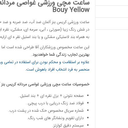
ساعت مچی ورزشی غواصی مردانه نئونی (00
Bouy Yellow
ساعت ورزشی کریس بنز آلمان
ضد آب، ضد ضربه و ضد خش،
در شش رنگ زیبا (صورتی ، آبی، سرمه ای، مشکی، نقره ایی
به همراه بند لاستیکی مشکی و یا بند استیل نقر ه ای ارایه
این
ساعت مخصوص ورزشکاران آقا
طراحی شده است اما هم
بهترین تجارب زندگی شما خواهدبود
.
علاوه بر استقامت و محکم بودن برای استفاده در تمامی 
منحصر به فرد انتخاب افراد باهوش است.
خصوصیات
ساعت مچی ورزشی غواصی مردانه
کریس بنز آ
صفحه نئونی + بزل نقره ای + بند استیل.
فولاد ضد زنگ دریایی با درب پیچی.
شماره سریال مخصوص حک شده در پشت درب.
دارای تقویم ونشانگر های شب رنگ.
سیستم دقیق کوارتز.