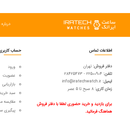
درباره م
اطلاعات تماس
حساب کاربری
دفتر فروش:
تهران
ورود
تلفن:
22500904 - 28425473
عضویت
ایمیل:
info@iratechwatch.ir
بازاریابی
زمان کاری:
8 صبح تا 5 عصر
سبد خرید
مقایسه م
برای بازدید و خرید حضوری لطفا با دفتر فروش
پیگیری سف
هماهنگ فرمائید.