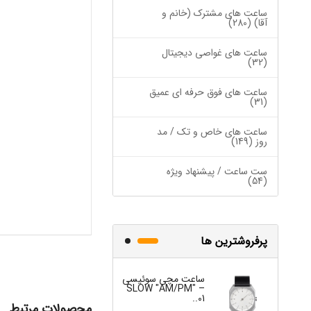
ساعت های مشترک (خانم و
آقا) (280)
ساعت های غواصی دیجیتال
(32)
ساعت های فوق حرفه ای عمیق
(31)
ساعت های خاص و تک / مد
روز (149)
ست ساعت / پیشنهاد ویژه
(54)
پرفروشترین ها
ساعت مچی سوئیسی
ساعت مچی س
W "JO" – 03..
SLOW "AM/PM" –
01..
محصولات مرتبط