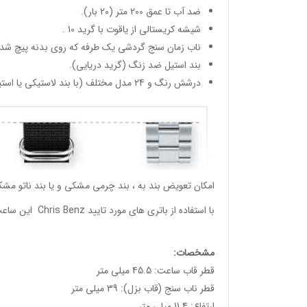
ضد آب تا عمق 200 متر (20 بار).
شیشه کریستالی از یاقوت با گرید 10 .
ناب زمان سنج گردشی یک طرفه که روی بدنه پیچ شده
بند استیل ضد زنگ (گرید دریایی).
درشش رنگ و 24 مدل مختلف (با بند لاستیکی یا استیل).
امکان تعویض بند به ، بند چرمی مشکی و یا بند ناتو مشک
با استفاده از باتری های مورد تایید Chris Benz این ساعت ها تا دو سال نیاز به تعویض باتری ندارند.
مشخصات:
قطر قاب ساعت: 45.5 میلی متر
قطر ناب سنج (قاب بزل): 39 میلی متر
ارتفاع: 11.4 میلی متر