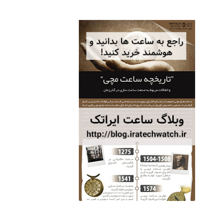
ساعت مچی سوئیس
OW "AM/PM" – 01..
12,500,000 تومان