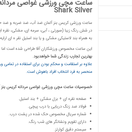
ساعت مچی ورزشی غواصی مردانه نقره ای (
Shark Silver
ساعت ورزشی کریس بنز آلمان
ضد آب، ضد ضربه و ضد خش،
در شش رنگ زیبا (صورتی ، آبی، سرمه ای، مشکی، نقره ایی
به همراه بند لاستیکی مشکی و یا بند استیل نقر ه ای ارایه
این
ساعت مخصوص ورزشکاران آقا
طراحی شده است اما هم
بهترین تجارب زندگی شما خواهدبود
.
علاوه بر استقامت و محکم بودن برای استفاده در تمامی 
منحصر به فرد انتخاب افراد باهوش است.
خصوصیات
ساعت مچی ورزشی غواصی مردانه
کریس بنز آ
صفحه نقره ای + بزل مشکی + بند استیل.
فولاد ضد زنگ دریایی با درب پیچی.
شماره سریال مخصوص حک شده در پشت درب.
دارای تقویم ونشانگر های شب رنگ.
سیستم دقیق کوارتز.