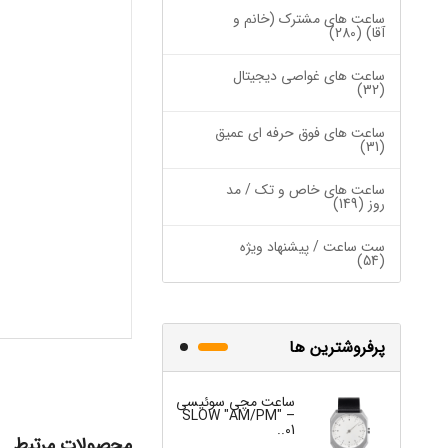
ساعت های مشترک (خانم و
آقا) (280)
ساعت های غواصی دیجیتال
(32)
ساعت های فوق حرفه ای عمیق
(31)
ساعت های خاص و تک / مد
روز (149)
ست ساعت / پیشنهاد ویژه
(54)
پرفروشترین ها
ساعت مچی سوئیسی
ساعت مچی س
W "JO" – 03..
SLOW "AM/PM" –
01..
محصولات مرتبط