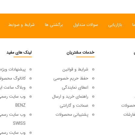
ا
بازاریابی
سوالات متداول
برگشتی ها
شرایط و ضوابط
خدمات مشتریان
لینک های مفید
شرایط و قوانین
پیشنهادات ویژه
حفظ حریم خصوصی
کاتالوگ محصول
اعطای نمایندگی
وبلاگ ساعت ای
راهنمای خرید و ارسال
حصولات
ضمانت و گارانتی
BENZ
ارشات
پشتیبانی محصولات
SWISS