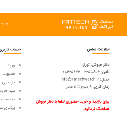
درباره م
اطلاعات تماس
حساب کاربری
دفتر فروش:
تهران
ورود
تلفن:
22500904 - 28425473
عضویت
ایمیل:
info@iratechwatch.ir
بازاریابی
زمان کاری:
8 صبح تا 5 عصر
سبد خرید
مقایسه م
برای بازدید و خرید حضوری لطفا با دفتر فروش
پیگیری سف
هماهنگ فرمائید.