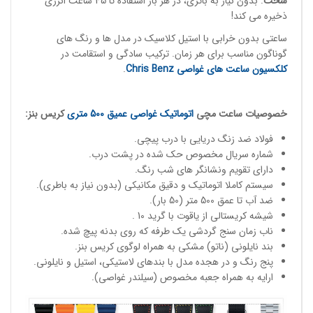
سخت
. بدون نیاز به باتری، در هر بار استفاده تا 45 ساعت انرژی
ذخیره می کند!
ساعتی بدون خرابی با استیل کلاسیک در مدل ها و رنگ های
گوناگون مناسب برای هر زمان. ترکیب سادگی و استقامت در
کلکسیون ساعت های غواصی
Chris Benz
.
خصوصیات
ساعت مچی
اتوماتیک غواصی
عمیق 500 متری
کریس بنز:
فولاد ضد زنگ دریایی با درب پیچی.
شماره سریال مخصوص حک شده در پشت درب.
دارای تقویم ونشانگر های شب رنگ.
سیستم کاملا اتوماتیک و دقیق مکانیکی (بدون نیاز به باطری).
ضد آب تا عمق 500 متر (50 بار).
شیشه کریستالی از یاقوت با گرید 10 .
ناب زمان سنج گردشی یک طرفه که روی بدنه پیچ شده.
بند نایلونی (ناتو) مشکی به همراه لوگوی کریس بنز.
پنج رنگ و در هجده مدل با بندهای لاستیکی، استیل و نایلونی.
ارایه به همراه جعبه مخصوص (سیلندر غواصی).