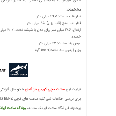
امکان تعویض بند به لاستیکی مشکی، بند استیل نقره ای و 
مشخصات
:
قطر قاب ساعت: 49.5 میلی متر
قطر ناب سنج (قاب بزل): 45 میلی متر
خمیده.
عرض بند ساعت: 22 میلی متر
وزن (بدون بند ساعت): 155 گرم
کیفیت این
ساعت مچی کریس
بنز آلمان
با دو سال گارانتی
برای بررسی اطلاعات فنی کلیه ساعت های مُچی CHRIS BENZ
پیشنهاد فروشگاه ساعت ایراتک مطالعه
وبلاگ ساعت
ایرات
وئیسی
SLO