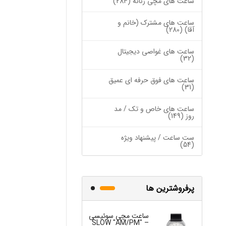
ساعت های مچی زنانه (284)
ساعت های مشترک (خانم و
آقا) (280)
ساعت های غواصی دیجیتال
(32)
ساعت های فوق حرفه ای عمیق
(31)
ساعت های خاص و تک / مد
روز (149)
ست ساعت / پیشنهاد ویژه
(54)
پرفروشترین ها
ساعت مچی سوئیسی
ساعت مچی س
W "JO" – 03..
SLOW "AM/PM" –