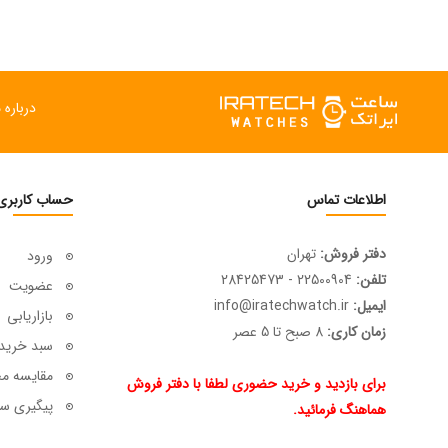
درباره م
اطلاعات تماس
حساب کاربری
دفتر فروش:
تهران
ورود
تلفن:
22500904 - 28425473
عضویت
ایمیل:
info@iratechwatch.ir
بازاریابی
زمان کاری:
8 صبح تا 5 عصر
سبد خرید
مقایسه م
برای بازدید و خرید حضوری لطفا با دفتر فروش
پیگیری سف
هماهنگ فرمائید.