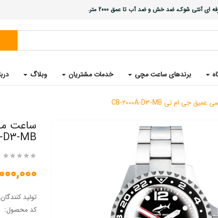
ی آنتی شوک، ضد خش و ضد آب تا عمق 2000 متر.
اه
برندهای ساعت مچی
خدمات مشتریان
وبلاگ
دربا
ی ام تی CB-2000A-D3-MB
ساعت مچ
A-D3-MB
55,000,000
تولید کنندگان
کد محصول: