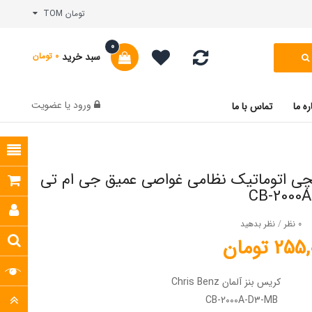
تومان TOM
0
سبد خرید
0 تومان
ورود
یا
عضویت
ره ما
تماس با ما
ی اتوماتیک نظامی غواصی عمیق جی ام تی
CB-2000
0 نظر
/
نظر بدهید
2 تومان
کریس بنز آلمان Chris Benz
CB-2000A-D3-MB