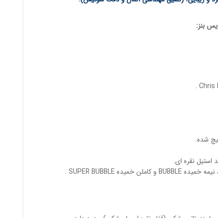
س بنز
:
یچ شده.
استیل نقره ای.