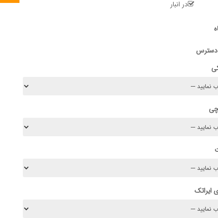
در انبار
ه
 دسترس
کی
چی
 ایراتک