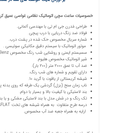
خصوصیات
ساعت مچی
اتوماتیک
نظامی غواصی عمیق
کری
طراحی مُدرن جی ام تی با مهندسی آلمانی.
فولاد ضد زنگ دریایی با درب پیچی.
شماره سریال مخصوص حک شده در پشت درب.
موتور اتوماتیک با سیستم دقیق مکانیکی سوئیسی .
سسیستم ایمنی و روشنایی شب رنگ مخصوص Chris Benz .
شیر اتوماتیک مخصوص هلیوم.
ضد آب تا عمق 2000 متر (200 بار).
دارای تقویم و شماره های شب رنگ.
شیشه کریستالی از یاقوت با گرید 10.
ناب زمان سنج (بزل) گردشی یک طرفه که روی بدنه پ
بند لاستیکی با کیفیت بالا و بسیار با دوام.
تک رنگ و در شش مدل با بند لاستیکی مشکی و یا بند 
درسه طرح متفاوت به همراه شیشه های تخت FLAT، نیمه خمیده BUBBLE و کاملن خمیده SUPER BUBBLE .
ارایه به همراه جعبه ضد آب مخصوص.