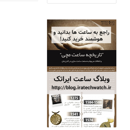
ساعت مچی سوئیس
OW "AM/PM" – 01..
12,500,000 تومان