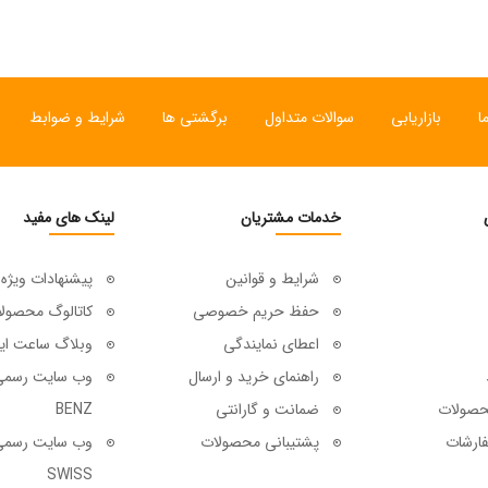
ا
بازاریابی
سوالات متداول
برگشتی ها
شرایط و ضوابط
خدمات مشتریان
لینک های مفید
شرایط و قوانین
پیشنهادات ویژه
حفظ حریم خصوصی
کاتالوگ محصول
اعطای نمایندگی
وبلاگ ساعت ای
راهنمای خرید و ارسال
حصولات
ضمانت و گارانتی
BENZ
ارشات
پشتیبانی محصولات
SWISS