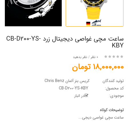
ساعت مچی غواصی دیجیتال زرد CB-D200-YS-
KBY
0 نظر
/
نظر بدهید
18,000,000 تومان
تولید کنندگان
کریس بنز آلمان Chris Benz
کد محصول:
CB-D200-YS-KBY
موجودی:
در انبار
توضیحات کوتاه
ساعت مچی غواصی دیجی...