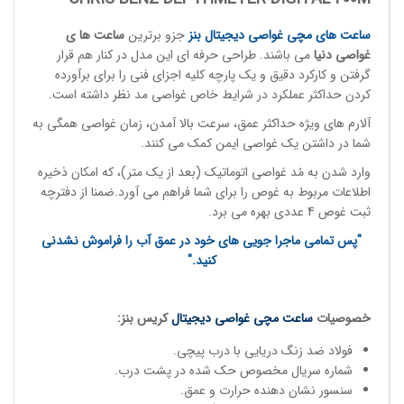
ساعت های مچی
غواصی دیجیتال بنز
جزو برترین
ساعت ها ی
غواصی
دنی
ا
می باشند. طراحی حرفه ای این مدل در کنار هم قرار
گرفتن و کارکرد دقیق و یک پارچه کلیه اجزای فنی را برای برآورده
کردن حداکثر عملکرد در شرایط خاص غواصی مد نظر داشته است.
آلارم های ویژه حداکثر عمق، سرعت بالا آمدن، زمان غواصی همگی به
شما در داشتن یک غواصی ایمن کمک می کنند.
وارد شدن به مُد غواصی اتوماتیک (بعد از یک متر)، که امکان ذخیره
اطلاعات مربوط به غوص را برای شما فراهم می آورد.ضمنا از دفترچه
ثبت غوص 4 عددی بهره می برد.
"پس تمامی ماجرا جویی های خود در عمق آب را فراموش نشدنی
کنید."
خصوصیات
ساعت مچی
غواصی دیجیتال
کریس بنز:
فولاد ضد زنگ دریایی با درب پیچی.
شماره سریال مخصوص حک شده در پشت درب.
سنسور نشان دهنده حرارت و عمق.