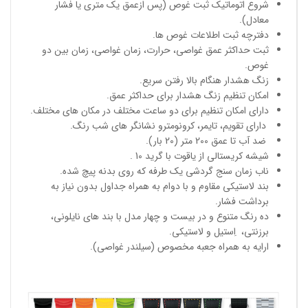
شروع اتوماتیک ثبت غوص (پس ازعمق یک متری یا فشار
معادل).
دفترچه ثبت اطلاعات غوص ها.
ثبت حداکثر عمق غواصی، حرارت، زمان غواصی، زمان بین دو
غوص.
زنگ هشدار هنگام بالا رفتن سریع.
امکان تنظیم زنگ هشدار برای حداکثر عمق.
دارای امکان تنظیم برای دو ساعت مختلف در مکان های مختلف.
دارای تقویم، تایمر، کرونومترو نشانگر های شب رنگ.
ضد آب تا عمق 200 متر (20 بار).
شیشه کریستالی از یاقوت با گرید 10 .
ناب زمان سنج گردشی یک طرفه که روی بدنه پیچ شده.
بند لاستیکی مقاوم و با دوام به همراه جداول بدون نیاز به
برداشت فشار.
ده رنگ متنوع و در بیست و چهار مدل با بند های نایلونی،
برزنتی، اِستیل و لاستیکی.
ارایه به همراه جعبه مخصوص (سیلندر غواصی).