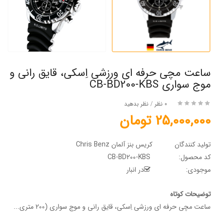
ساعت مچی حرفه ای ورزشی اِسکی، قایق رانی و
موج سواری CB-BD200-KBS
0 نظر
/
نظر بدهید
25,000,000 تومان
تولید کنندگان
کریس بنز آلمان Chris Benz
کد محصول:
CB-BD200-KBS
موجودی:
در انبار
توضیحات کوتاه
ساعت مچی حرفه ای ورزشی اِسکی، قایق رانی و موج سواری (200 متری...