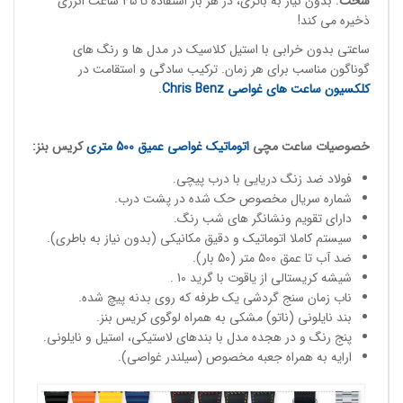
سخت
. بدون نیاز به باتری، در هر بار استفاده تا 45 ساعت انرژی
ذخیره می کند!
ساعتی بدون خرابی با استیل کلاسیک در مدل ها و رنگ های
گوناگون مناسب برای هر زمان. ترکیب سادگی و استقامت در
کلکسیون ساعت های غواصی
Chris Benz
.
خصوصیات
ساعت مچی
اتوماتیک غواصی
عمیق 500 متری
کریس بنز:
فولاد ضد زنگ دریایی با درب پیچی.
شماره سریال مخصوص حک شده در پشت درب.
دارای تقویم ونشانگر های شب رنگ.
سیستم کاملا اتوماتیک و دقیق مکانیکی (بدون نیاز به باطری).
ضد آب تا عمق 500 متر (50 بار).
شیشه کریستالی از یاقوت با گرید 10 .
ناب زمان سنج گردشی یک طرفه که روی بدنه پیچ شده.
بند نایلونی (ناتو) مشکی به همراه لوگوی کریس بنز.
پنج رنگ و در هجده مدل با بندهای لاستیکی، استیل و نایلونی.
ارایه به همراه جعبه مخصوص (سیلندر غواصی).