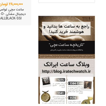
28,000,000 تومان
ساعت مچی غواص
دیجیتال مش
ALLBLACK-SSI
ساعت مچی سوئیس
OW "AM/PM" – 01..
12,500,000 تومان