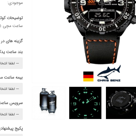
موجودی:
توضیحات کوتا
ساعت مچی غو
گزینه های در
بند ساعت ید
بیمه ساعت م
سرویس ساعت
پکیج پیشنهادی