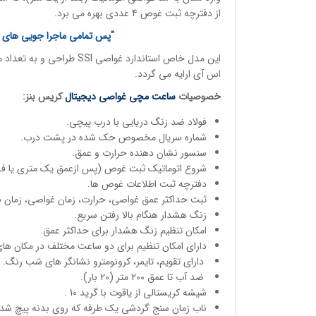
از دفترچه ثبت غوص 4 عددی بهره می برد.
"پس تمامی ماجرا جویی های خ
این مدل خاص استاندارد غواص
اس آی ارایه می گردد.
خصوصیات
ساعت مچی
غواصی دیجیتال
کریس بنز:
فولاد ضد زنگ دریایی با درب پیچی.
شماره سریال مخصوص حک شده در پشت درب.
سنسور نشان دهنده حرارت و عمق.
شروع اتوماتیک ثبت غوص (پس ازعمق یک متری یا فشا
دفترچه ثبت اطلاعات غوص ها.
ثبت حداکثر عمق غواصی، حرارت، زمان غواصی، زمان 
زنگ هشدار هنگام بالا رفتن سریع.
امکان تنظیم زنگ هشدار برای حداکثر عمق.
دارای امکان تنظیم برای دو ساعت مختلف در مکان ها
دارای تقویم، تایمر، کرونومترو نشانگر های شب رنگ.
ضد آب تا عمق 200 متر (20 بار).
شیشه کریستالی از یاقوت با گرید 10 .
ناب زمان سنج گردشی یک طرفه که روی بدنه پیچ شده