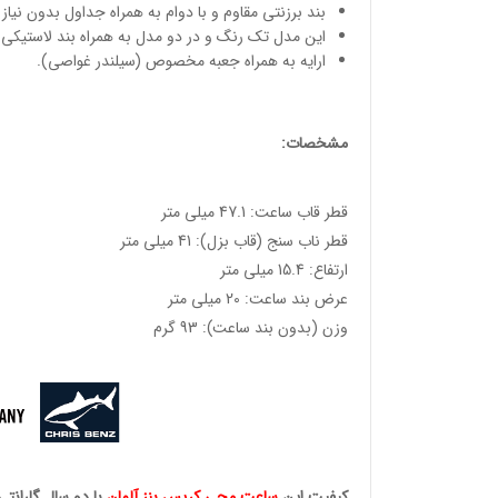
بند برزنتی مقاوم و با دوام به همراه جداول بدون نیاز
این مدل تک رنگ و در دو مدل به همراه بند لاستیکی م
ارایه به همراه جعبه مخصوص (سیلندر غواصی).
مشخصات:
قطر قاب ساعت: 47.1 میلی متر
قطر ناب سنج (قاب بزل): 41 میلی متر
ارتفاع: 15.4 میلی متر
عرض بند ساعت: 20 میلی متر
وزن (بدون بند ساعت): 93 گرم
وئیسی
SLO
کیفیت این
ساعت مچی کریس بنز آلمان
با دو سال گارانتی