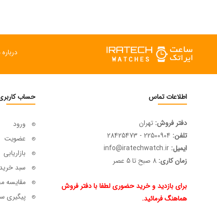
درباره م
اطلاعات تماس
حساب کاربری
دفتر فروش:
تهران
ورود
تلفن:
22500904 - 28425473
عضویت
ایمیل:
info@iratechwatch.ir
بازاریابی
زمان کاری:
8 صبح تا 5 عصر
سبد خرید
مقایسه م
برای بازدید و خرید حضوری لطفا با دفتر فروش
پیگیری سف
هماهنگ فرمائید.