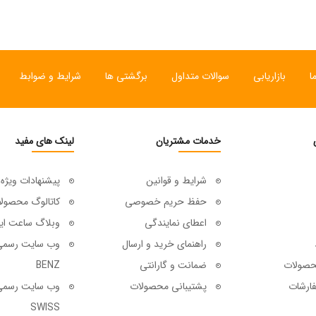
ا
بازاریابی
سوالات متداول
برگشتی ها
شرایط و ضوابط
خدمات مشتریان
لینک های مفید
شرایط و قوانین
پیشنهادات ویژه
حفظ حریم خصوصی
کاتالوگ محصول
اعطای نمایندگی
وبلاگ ساعت ای
راهنمای خرید و ارسال
حصولات
ضمانت و گارانتی
BENZ
ارشات
پشتیبانی محصولات
SWISS