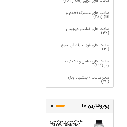
ساعت های مچی زنانه (284)
ساعت های مشترک (خانم و
آقا) (280)
ساعت های غواصی دیجیتال
(32)
ساعت های فوق حرفه ای عمیق
(31)
ساعت های خاص و تک / مد
روز (149)
ست ساعت / پیشنهاد ویژه
(54)
پرفروشترین ها
ساعت مچی سوئیسی
ساعت مچی س
W "JO" – 03..
SLOW "AM/PM" –