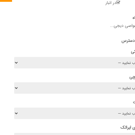
در انبار
ه
اصی دیجی...
 دسترس
کی
چی
 ایراتک