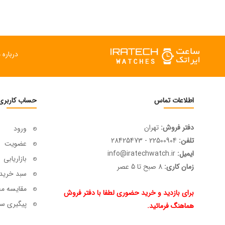
درباره م
اطلاعات تماس
حساب کاربری
دفتر فروش:
تهران
ورود
تلفن:
22500904 - 28425473
عضویت
ایمیل:
info@iratechwatch.ir
بازاریابی
زمان کاری:
8 صبح تا 5 عصر
سبد خرید
مقایسه م
برای بازدید و خرید حضوری لطفا با دفتر فروش
پیگیری سف
هماهنگ فرمائید.