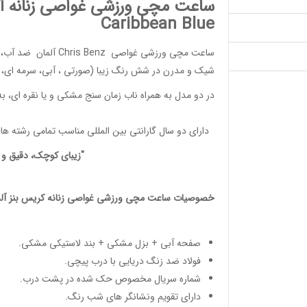
ساعت مچی ورزشی غواصی زنانه آبی (200 مت
Caribbean Blue
ساعت مچی ورزشی غواصی
Chris Benz
آلمان ضد آب، 
شیک و مدرن در شش رنگ زیبا (صورتی ، آبی، سرمه ای، م
در دو مدل به همراه ناب زمان سنج مشکی و یا نقره ای، به 
دارای دو سال گارانتی بین المللی مناسب تمامی
رشته ها
"زیبای کوچک، دقیق و آ
خصوصیات
ساعت مچی ورزشی غواصی زنانه
کریس بنز آلم
صفحه آبی + بزل مشکی + بند لاستیکی مشکی.
فولاد ضد زنگ دریایی با درب پیچی.
شماره سریال مخصوص حک شده در پشت درب.
دارای تقویم ونشانگر های شب رنگ.