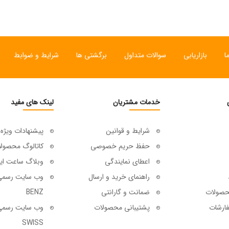
ا
بازاریابی
سوالات متداول
برگشتی ها
شرایط و ضوابط
خدمات مشتریان
لینک های مفید
شرایط و قوانین
پیشنهادات ویژه
حفظ حریم خصوصی
کاتالوگ محصول
اعطای نمایندگی
وبلاگ ساعت ای
راهنمای خرید و ارسال
حصولات
ضمانت و گارانتی
BENZ
ارشات
پشتیبانی محصولات
SWISS