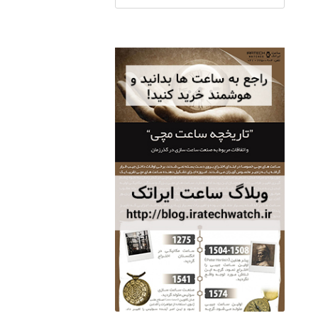
ساعت مچی سوئیس
OW "AM/PM" – 01..
12,500,000 تومان