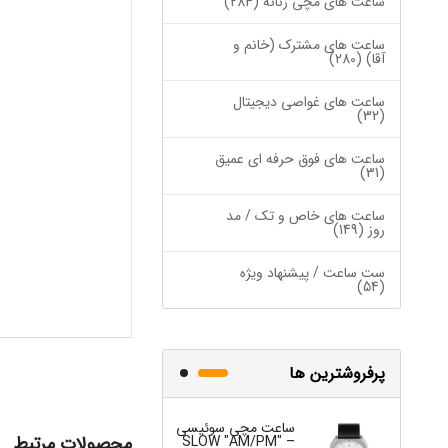
ساعت های مچی زنانه (284)
ساعت های مشترک (خانم و
آقا) (280)
ساعت های غواصی دیجیتال
(32)
ساعت های فوق حرفه ای عمیق
(31)
ساعت های خاص و تک / مد
روز (149)
ست ساعت / پیشنهاد ویژه
(54)
پرفروشترین ها
ساعت مچی سوئیسی
ساعت مچی س
محصولات مرتبط
W "JO" – 03..
SLOW "AM/PM" –