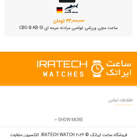
23,000,000 تومان
ساعت مچی ورزشی غواصی مرادنه سرمه ای CBO-B-KB-SI
اطلاعات تماس
دفتر فروش:
تهران
SHOW MORE
تلفن:
22500904 - 28425473
ساعت مچی سوئیسی SLOW "AM/PM" – 01..
ایمیل:
info@iratechwatch.ir
12,500,000 تومان
فروشگاه ساعت ایراتک © 2026 IRATECH WATCH. کلکسیون متفاوت