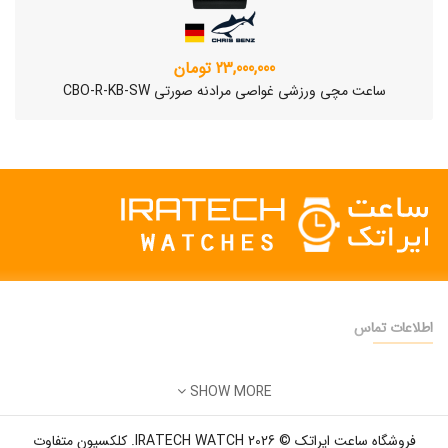
23,000,000 تومان
ساعت مچی ورزشی غواصی مرادنه صورتی CBO-R-KB-SW
اطلاعات تماس
دفتر فروش:
تهران
SHOW MORE
تلفن:
22500904 - 28425473
ساعت مچی سوئیسی SLOW "AM/PM" – 01..
ایمیل:
info@iratechwatch.ir
12,500,000 تومان
فروشگاه ساعت ایراتک © 2026 IRATECH WATCH. کلکسیون متفاوت