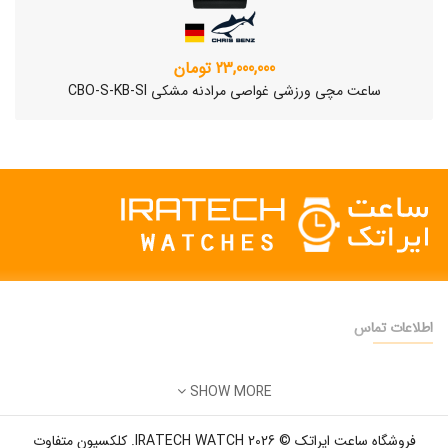
23,000,000 تومان
ساعت مچی ورزشی غواصی مرادنه مشکی CBO-S-KB-SI
اطلاعات تماس
دفتر فروش:
تهران
SHOW MORE
تلفن:
22500904 - 28425473
ساعت مچی سوئیسی SLOW "AM/PM" – 01..
ایمیل:
info@iratechwatch.ir
12,500,000 تومان
فروشگاه ساعت ایراتک © 2026 IRATECH WATCH. کلکسیون متفاوت