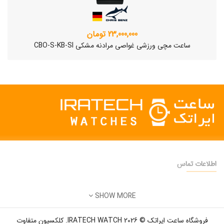
23,000,000 تومان
ساعت مچی ورزشی غواصی مرادنه مشکی CBO-S-KB-SI
اطلاعات تماس
دفتر فروش:
تهران
SHOW MORE
تلفن:
22500904 - 28425473
ساعت مچی سوئیسی SLOW "AM/PM" – 01..
ایمیل:
info@iratechwatch.ir
12,500,000 تومان
فروشگاه ساعت ایراتک © 2026 IRATECH WATCH. کلکسیون متفاوت