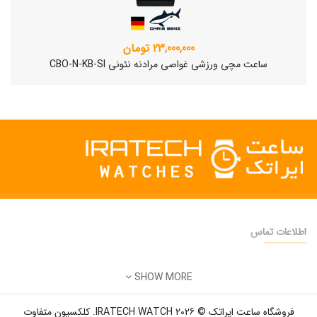
23,000,000 تومان
ساعت مچی ورزشی غواصی مرادنه نئونی CBO-N-KB-SI
اطلاعات تماس
دفتر فروش:
تهران
SHOW MORE
تلفن:
22500904 - 28425473
ساعت مچی سوئیسی SLOW "AM/PM" – 01..
ایمیل:
info@iratechwatch.ir
12,500,000 تومان
فروشگاه ساعت ایراتک © 2026 IRATECH WATCH. کلکسیون متفاوت