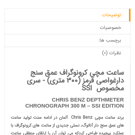
توضیحات
خصوصیات
برچسب ها:
نظرات (0)
ساعت مچی کرونوگراف عمق سنج
دارغواصی قرمز
(300 متری) -
سری
مخصوص SSI
CHRIS BENZ DEPTHMETER
CHRONOGRAPH 300 M –
SSI EDITION
برند ساعت مچی
Chris Benz
آلمان در ادامه سنت تولید
ساعت
های عمق سنج دار آنالوگ
، نسلی جدیدی از
ساعت های کرونوگراف
با
عملکرد پیچیده طراحی کردکه می توان آن را ارتقای منطقی
ساعت