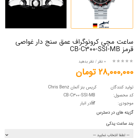
ساعت مچی کرونوگراف عمق سنج دار غواصی
قرمز CB-C300-SSI-MB
0 نظر
/
نظر بدهید
28,000,000 تومان
تولید کنندگان
کریس بنز آلمان Chris Benz
کد محصول:
CB-C300-SSI-MB
موجودی:
در انبار
گزینه های در دسترس
بند ساعت یدکی