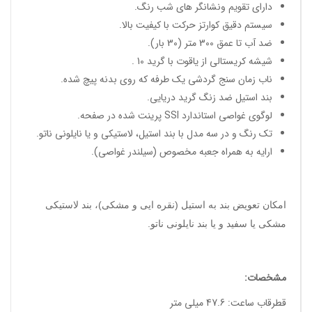
دارای تقویم ونشانگر های شب رنگ.
سیستم دقیق کوارتز حرکت با کیفیت بالا.
ضد آب تا عمق 300 متر (30 بار).
شیشه کریستالی از یاقوت با گرید 10 .
ناب زمان سنج گردشی یک طرفه که روی بدنه پیچ شده.
بند استیل ضد زنگ گرید دریایی.
لوگوی غواصی استاندارد SSI پرینت شده در صفحه.
تک رنگ و در سه مدل با بند استیل، لاستیکی و یا نایلونی ناتو.
ارایه به همراه جعبه مخصوص (سیلندر غواصی).
امکان تعویض بند به استیل (نقره ایی و مشکی)، بند لاستیکی
مشکی یا سفید و یا بند نایلونی ناتو.
مشخصات:
قطرقاب ساعت: 47.6 میلی متر