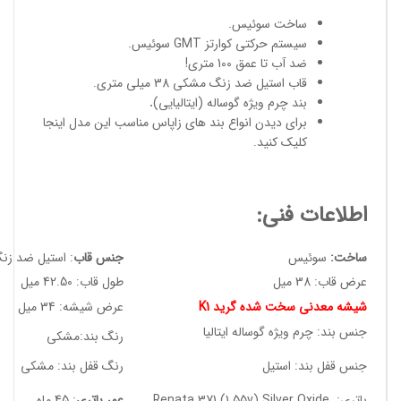
ساخت سوئیس
.
سیستم حرکتی کوارتز GMT سوئیس.
ضد آب تا عمق 100 متری!
قاب استیل ضد زنگ مشکی 38 میلی متری.
بند چرم ویژه گوساله (ایتالیایی)
.
برای دیدن انواع
بند های زاپاس مناسب
این مدل
اینجا
کلیک کنید
.
اطلاعات فنی:
ساخت:
سوئیس
جنس قاب
: استیل ضد زن
عرض قاب: 38 میل
طول قاب: 42.50 میل
شیشه معدنی سخت شده گرید K1
عرض شیشه: 34 میل
جنس بند: چرم ویژه گوساله ایتالیا
رنگ بند:مشکی
جنس قفل بند: استیل
رنگ قفل بند: مشکی
باتری: Renata 371 (1.55v) Silver Oxide
عمر باتری
: 45 ماه