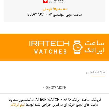
15,000,000 تومان
ساعت مچی سوئیسی SLOW "JO" – 02
اطلاعات تماس
دفتر فروش:
تهران
SHOW MORE
تلفن:
22500904 - 28425473
ساعت مچی سوئیسی SLOW "AM/PM" – 01..
ایمیل:
info@iratechwatch.ir
12,500,000 تومان
فروشگاه ساعت ایراتک © 2026 IRATECH WATCH. کلکسیون متفاوت
زمان کاری:
8 صبح تا 5 عصر
ساعت های مچی حرفه ای در ایران. طراحی شده توسط
تیم ایراتک