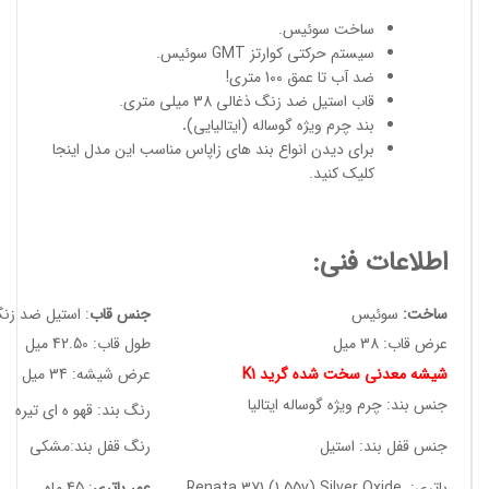
ساخت سوئیس
.
سیستم حرکتی کوارتز GMT سوئیس.
ضد آب تا عمق 100 متری!
قاب استیل ضد زنگ ذغالی 38 میلی متری.
بند چرم ویژه گوساله (ایتالیایی)
.
برای دیدن انواع
بند های زاپاس مناسب
این مدل
اینجا
کلیک کنید
.
اطلاعات فنی:
ساخت:
سوئیس
جنس قاب
: استیل ضد زن
عرض قاب: 38 میل
طول قاب: 42.50 میل
شیشه معدنی سخت شده گرید K1
عرض شیشه: 34 میل
جنس بند: چرم ویژه گوساله ایتالیا
رنگ بند: قهو ه ای تیره
جنس قفل بند: استیل
رنگ قفل بند:مشکی
باتری: Renata 371 (1.55v) Silver Oxide
عمر باتری
: 45 ماه