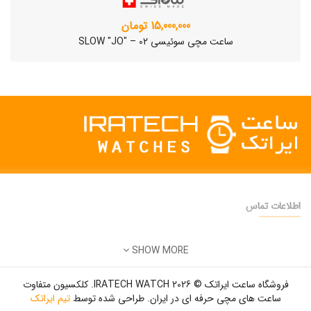
15,000,000 تومان
ساعت مچی سوئیسی SLOW "JO" – 02
اطلاعات تماس
دفتر فروش:
تهران
SHOW MORE
تلفن:
22500904 - 28425473
ساعت مچی سوئیسی SLOW "AM/PM" – 01..
ایمیل:
info@iratechwatch.ir
12,500,000 تومان
فروشگاه ساعت ایراتک © 2026 IRATECH WATCH. کلکسیون متفاوت
زمان کاری:
8 صبح تا 5 عصر
ساعت های مچی حرفه ای در ایران. طراحی شده توسط
تیم ایراتک