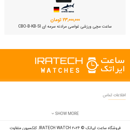
23,000,000 تومان
ساعت مچی ورزشی غواصی مرادنه سرمه ای CBO-B-KB-SI
اطلاعات تماس
دفتر فروش:
تهران
SHOW MORE
تلفن:
22500904 - 28425473
ساعت مچی سوئیسی SLOW "AM/PM" – 01..
ایمیل:
info@iratechwatch.ir
12,500,000 تومان
فروشگاه ساعت ایراتک © 2026 IRATECH WATCH. کلکسیون متفاوت