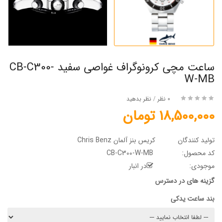
ساعت مچی کرونوگراف غواصی سفید CB-C300-
W-MB
0 نظر
/
نظر بدهید
18,500,000 تومان
تولید کنندگان
کریس بنز آلمان Chris Benz
کد محصول:
CB-C300-W-MB
موجودی:
در انبار
گزینه های در دسترس
بند ساعت یدکی