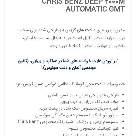
CHRIS BENZ DEEP 2000M
AUTOMATIC GMT
مدرن ترین سری
ساعت های کریس بنز
طراحی شده برای سخت
ترین شرایط، ساعتی قابل اعتماد در همه حال. مناسب
خلبانان
،
نظامیان
و
غواصان
، ساعتی کاملا خاص و ویژه.
"
بر آوردن غایت خواسته های شما در عملکرد و زیبایی
،
(تلفیق
مهندسی آلمان و دقت سوئیس)
.
"
خصوصیات
ساعت مچی
اتوماتیک
نظامی غواصی عمیق
کریس بنز
:
طراحی مُدرن جی ام تی با مهندسی آلمانی.
فولاد ضد زنگ دریایی با درب پیچی.
شماره سریال مخصوص حک شده در پشت درب.
موتور اتوماتیک با سیستم دقیق مکانیکی سوئیسی .
سسیستم ایمنی و روشنایی شب رنگ مخصوص Chris Benz .
شیر اتوماتیک مخصوص هلیوم.
ضد آب تا عمق 2000 متر (200 بار).