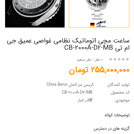
ساعت مچی اتوماتیک نظامی غواصی عمیق جی
ام تی CB-2000A-D2-MB
0 نظر
/
نظر بدهید
255,000,000 تومان
تولید کنندگان
کریس بنز آلمان Chris Benz
کد محصول:
CB-2000A-D2-MB
موجودی:
در انبار
توضیحات کوتاه
گزینه های در دسترس