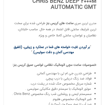
CHRIS BENZ DEEP 2000M
AUTOMATIC GMT
مدرن ترین سری
ساعت های کریس بنز
طراحی شده برای سخت
ترین شرایط، ساعتی قابل اعتماد در همه حال. مناسب
خلبانان
،
نظامیان
و
غواصان
، ساعتی کاملا خاص و ویژه.
"
بر آوردن غایت خواسته های شما در عملکرد و زیبایی
،
(تلفیق
مهندسی آلمان و دقت سوئیس)
.
"
خصوصیات
ساعت مچی
اتوماتیک
نظامی غواصی عمیق
کریس بنز
:
طراحی مُدرن جی ام تی با مهندسی آلمانی.
فولاد ضد زنگ دریایی با درب پیچی.
شماره سریال مخصوص حک شده در پشت درب.
موتور اتوماتیک با سیستم دقیق مکانیکی سوئیسی .
سسیستم ایمنی و روشنایی شب رنگ مخصوص Chris Benz .
شیر اتوماتیک مخصوص هلیوم.
ضد آب تا عمق 2000 متر (200 بار).