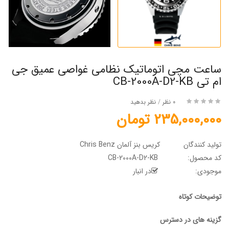
ساعت مچی اتوماتیک نظامی غواصی عمیق جی
ام تی CB-2000A-D2-KB
0 نظر
/
نظر بدهید
235,000,000 تومان
تولید کنندگان
کریس بنز آلمان Chris Benz
کد محصول:
CB-2000A-D2-KB
موجودی:
در انبار
توضیحات کوتاه
گزینه های در دسترس