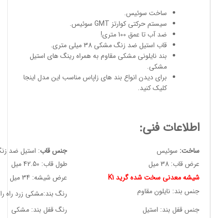
ساخت سوئیس
.
سیستم حرکتی کوارتز GMT سوئیس.
ضد آب تا عمق 100 متری!
قاب استیل ضد زنگ مشکی 38 میلی متری.
بند نایلونی مشکی مقاوم به همراه رینگ های استیل
مشکی.
برای دیدن انواع
بند های زاپاس مناسب
این مدل
اینجا
کلیک کنید
.
اطلاعات فنی:
ساخت:
سوئیس
جنس قاب
: استیل ضد زن
عرض قاب: 38 میل
طول قاب: 42.50 میل
شیشه معدنی سخت شده گرید K1
عرض شیشه: 34 میل
جنس بند: نایلون مقاوم
رنگ بند:مشکی زرد راه راه
جنس قفل بند: استیل
رنگ قفل بند: مشکی