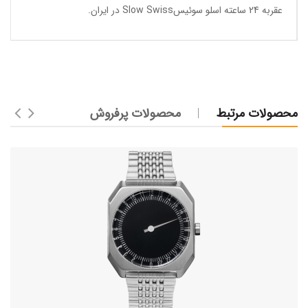
عقربه 24 ساعته اسلو سوئیسSlow Swiss در ایران
.
محصولات مرتبط
محصولات پرفروش