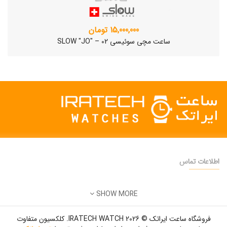
15,000,000 تومان
ساعت مچی سوئیسی SLOW "JO" – 02
اطلاعات تماس
دفتر فروش:
تهران
SHOW MORE
تلفن:
22500904 - 28425473
ساعت مچی سوئیسی SLOW "AM/PM" – 01..
ایمیل:
info@iratechwatch.ir
12,500,000 تومان
فروشگاه ساعت ایراتک © 2026 IRATECH WATCH. کلکسیون متفاوت