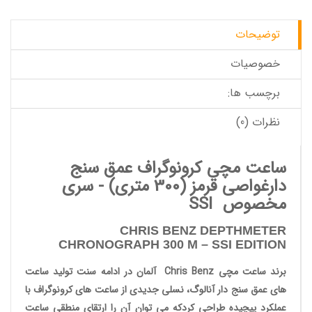
توضیحات
خصوصیات
برچسب ها:
نظرات (0)
ساعت مچی کرونوگراف عمق سنج
دارغواصی قرمز
(300 متری) -
سری
مخصوص SSI
CHRIS BENZ DEPTHMETER
CHRONOGRAPH 300 M –
SSI EDITION
برند ساعت مچی
Chris Benz
آلمان در ادامه سنت تولید
ساعت
های عمق سنج دار آنالوگ
، نسلی جدیدی از
ساعت های کرونوگراف
با
عملکرد پیچیده طراحی کردکه می توان آن را ارتقای منطقی
ساعت