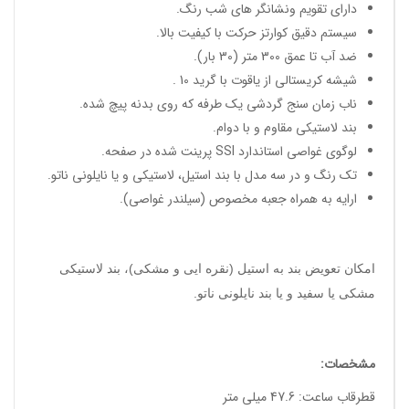
دارای تقویم ونشانگر های شب رنگ.
سیستم دقیق کوارتز حرکت با کیفیت بالا.
ضد آب تا عمق 300 متر (30 بار).
شیشه کریستالی از یاقوت با گرید 10 .
ناب زمان سنج گردشی یک طرفه که روی بدنه پیچ شده.
بند لاستیکی مقاوم و با دوام.
لوگوی غواصی استاندارد SSI پرینت شده در صفحه.
تک رنگ و در سه مدل با بند استیل، لاستیکی و یا نایلونی ناتو.
ارایه به همراه جعبه مخصوص (سیلندر غواصی).
امکان تعویض بند به استیل (نقره ایی و مشکی)، بند لاستیکی
مشکی یا سفید و یا بند نایلونی ناتو.
مشخصات:
قطرقاب ساعت: 47.6 میلی متر