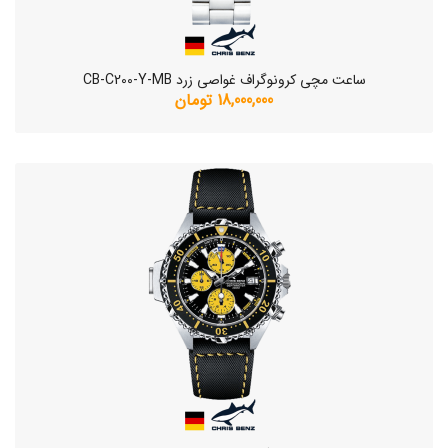
ساعت مچی کرونوگراف غواصی زرد CB-C200-Y-MB
18,000,000 تومان