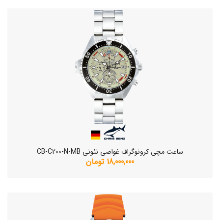
ساعت مچی کرونوگراف غواصی نئونی CB-C200-N-MB
18,000,000 تومان