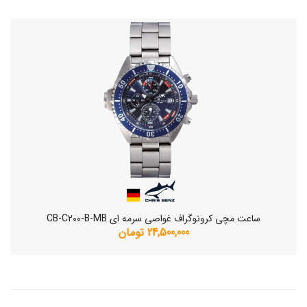
ساعت مچی کرونوگراف غواصی سرمه ای CB-C200-B-MB
24,500,000 تومان