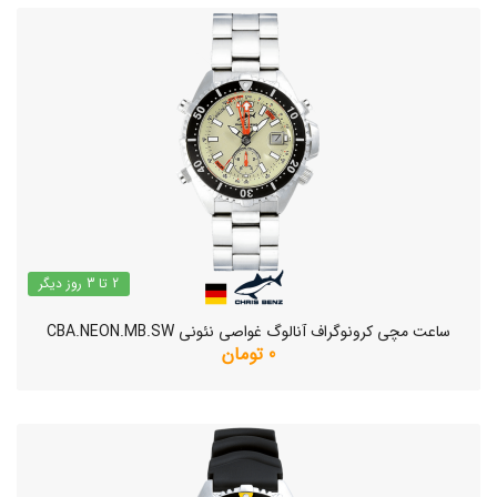
2 تا 3 روز دیگر
ساعت مچی کرونوگراف آنالوگ غواصی نئونی CBA.NEON.MB.SW
0 تومان