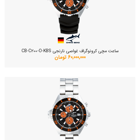
ساعت مچی کرونوگراف غواصی نارنجی CB-C200-O-KBS
60,000,000 تومان