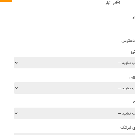
در انبار
ه
 دسترس
کی
چی
 ایراتک