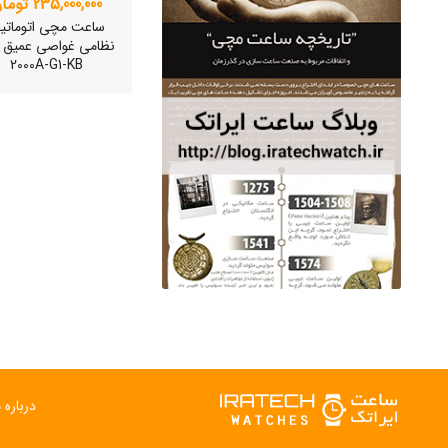
235,000,000 تومان
ساعت مچی اتوماتی
2000A-G1-KB
ساعت مچی سوئیس
OW "AM/PM" – 01..
12,500,000 تومان
درباره م