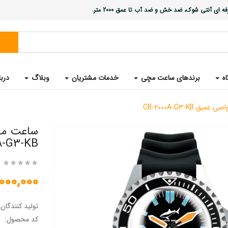
ی آنتی شوک، ضد خش و ضد آب تا عمق 2000 متر.
اه
برندهای ساعت مچی
خدمات مشتریان
وبلاگ
دربا
CB-2000A-G3-K
A-G3-KB
35,000,000
تولید کنندگان
کد محصول: