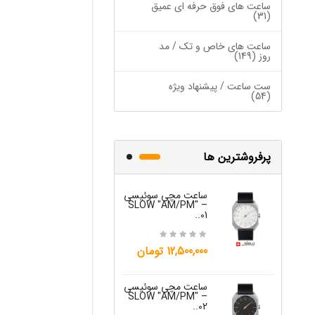
ساعت های فوق حرفه ای عمیق
(31)
ساعت های خاص و تک / مد
روز (149)
ست ساعت / پیشنهاد ویژه
(54)
پرفروشترین ها
ساعت مچی سوئیسی
ساعت مچی س
W "JO" – 03..
SLOW "AM/PM" –
01..
15,000,000 تومان
12,500,000 تومان
ساعت مچی س
ساعت مچی سوئیسی
W "JO" – 04..
SLOW "AM/PM" –
02..