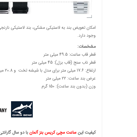
امکان تعویض بند به لاستیکی مشکی، بند لاستیکی نارنجی، 
وجود دارد.
مشخصات
:
قطر قاب ساعت: 49.5 میلی متر
قطر ناب سنج (قاب بزل): 45 میلی متر
ارتفاع: 17.6 میلی متر برای مدل با شیشه تخت و 20.8 میلی متر برای مدل با شیشه خمیده.
عرض بند ساعت: 22 میلی متر
وئیسی
وزن (بدون بند ساعت): 150 گرم
SLO
وئیسی
SLO
کیفیت این
ساعت مچی کریس
بنز آلمان
با دو سال گارانتی