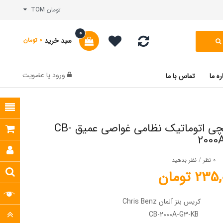
تومان TOM
0
سبد خرید
0 تومان
ورود
یا
عضویت
ره ما
تماس با ما
ساعت مچی اتوماتیک نظامی غواصی عمیق CB-
2000
0 نظر
/
نظر بدهید
2 تومان
کریس بنز آلمان Chris Benz
CB-2000A-G3-KB