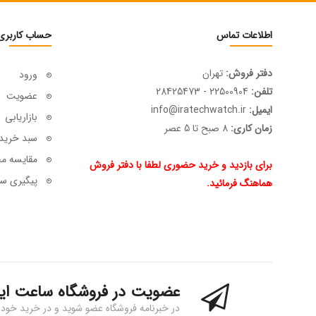
اطلاعات تماس
حساب کاربری
دفتر فروش:
تهران
ورود
تلفن:
22500904 - 28425473
عضویت
ایمیل:
info@iratechwatch.ir
بازاریابی
زمان کاری:
8 صبح تا 5 عصر
سبد خرید
مقایسه م
برای بازدید و خرید حضوری لطفا با دفتر فروش
پیگیری سف
هماهنگ فرمائید.
عضویت در فروشگاه ساعت ای
در خبرنامه فروشگاه عضو شوید و در خرید خود 15% تخفیف بگیرید!