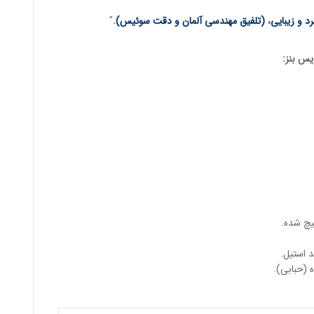
د و زیبایی
،
(تلفیق مهندسی آلمان و دقت سوئیس)
.
"
س بنز
:
یچ شده.
 استیل.
(حبابی).