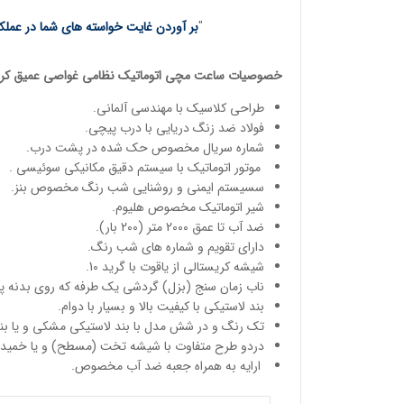
"
بر آوردن غایت خواسته های شما در عملکر
خصوصیات
ساعت مچی
اتوماتیک
نظامی غواصی عمیق
کری
طراحی کلاسیک با مهندسی آلمانی.
فولاد ضد زنگ دریایی با درب پیچی.
شماره سریال مخصوص حک شده در پشت درب.
موتور اتوماتیک با سیستم دقیق مکانیکی سوئیسی .
سسیستم ایمنی و روشنایی شب رنگ مخصوص بنز.
شیر اتوماتیک مخصوص هلیوم.
ضد آب تا عمق 2000 متر (200 بار).
دارای تقویم و شماره های شب رنگ.
شیشه کریستالی از یاقوت با گرید 10.
ناب زمان سنج (بزل) گردشی یک طرفه که روی بدنه پ
بند لاستیکی با کیفیت بالا و بسیار با دوام.
تک رنگ و در شش مدل با بند لاستیکی مشکی و یا بند
دردو طرح متفاوت با شیشه تخت (مسطح) و یا خمیده 
ارایه به همراه جعبه ضد آب مخصوص.