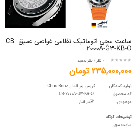
ساعت مچی اتوماتیک نظامی غواصی عمیق CB-
2000A-G3-KB-O
0 نظر
/
نظر بدهید
235,000,000 تومان
تولید کنندگان
کریس بنز آلمان Chris Benz
کد محصول:
CB-2000A-G3-KB-O
موجودی:
در انبار
توضیحات کوتاه
ساعت مچی