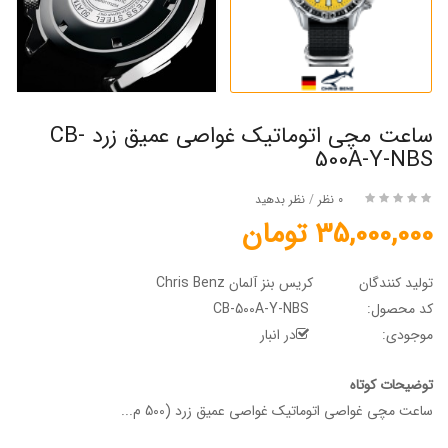
ساعت مچی اتوماتیک غواصی عمیق زرد CB-
500A-Y-NBS
0 نظر
/
نظر بدهید
35,000,000 تومان
تولید کنندگان
کریس بنز آلمان Chris Benz
کد محصول:
CB-500A-Y-NBS
موجودی:
در انبار
توضیحات کوتاه
ساعت مچی غواصی اتوماتیک غواصی عمیق زرد (500 م...