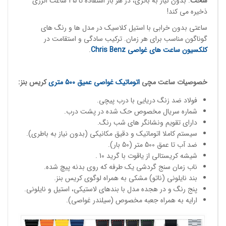
سخت
. بدون نیاز به باتری، در هر بار استفاده تا 45 ساعت انرژی
ذخیره می کند!
ساعتی بدون خرابی با استیل کلاسیک در مدل ها و رنگ های
گوناگون مناسب برای هر زمان. ترکیب سادگی و استقامت در
کلکسیون ساعت های غواصی
Chris Benz
.
خصوصیات
ساعت مچی
اتوماتیک غواصی
عمیق 500 متری
کریس بنز:
فولاد ضد زنگ دریایی با درب پیچی.
شماره سریال مخصوص حک شده در پشت درب.
دارای تقویم ونشانگر های شب رنگ.
سیستم کاملا اتوماتیک و دقیق مکانیکی (بدون نیاز به باطری).
ضد آب تا عمق 500 متر (50 بار).
شیشه کریستالی از یاقوت با گرید 10 .
ناب زمان سنج گردشی یک طرفه که روی بدنه پیچ شده.
بند نایلونی (ناتو) مشکی به همراه لوگوی کریس بنز.
پنج رنگ و در هجده مدل با بندهای لاستیکی، استیل و نایلونی.
ارایه به همراه جعبه مخصوص (سیلندر غواصی).