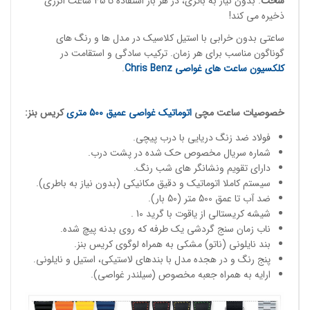
سخت
. بدون نیاز به باتری، در هر بار استفاده تا 45 ساعت انرژی
ذخیره می کند!
ساعتی بدون خرابی با استیل کلاسیک در مدل ها و رنگ های
گوناگون مناسب برای هر زمان. ترکیب سادگی و استقامت در
کلکسیون ساعت های غواصی
Chris Benz
.
خصوصیات
ساعت مچی
اتوماتیک غواصی
عمیق 500 متری
کریس بنز:
فولاد ضد زنگ دریایی با درب پیچی.
شماره سریال مخصوص حک شده در پشت درب.
دارای تقویم ونشانگر های شب رنگ.
سیستم کاملا اتوماتیک و دقیق مکانیکی (بدون نیاز به باطری).
ضد آب تا عمق 500 متر (50 بار).
شیشه کریستالی از یاقوت با گرید 10 .
ناب زمان سنج گردشی یک طرفه که روی بدنه پیچ شده.
بند نایلونی (ناتو) مشکی به همراه لوگوی کریس بنز.
پنج رنگ و در هجده مدل با بندهای لاستیکی، استیل و نایلونی.
ارایه به همراه جعبه مخصوص (سیلندر غواصی).