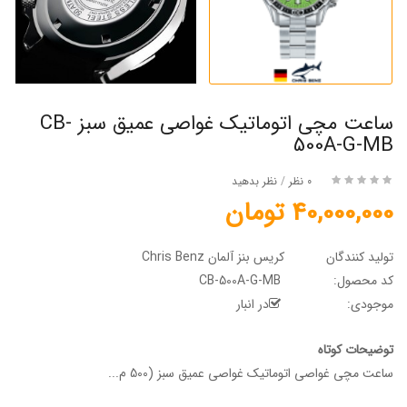
ساعت مچی اتوماتیک غواصی عمیق سبز CB-
500A-G-MB
0 نظر
/
نظر بدهید
40,000,000 تومان
تولید کنندگان
کریس بنز آلمان Chris Benz
کد محصول:
CB-500A-G-MB
موجودی:
در انبار
توضیحات کوتاه
ساعت مچی غواصی اتوماتیک غواصی عمیق سبز (500 م...